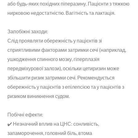
або будь-яких похідних піперазину. Пацієнти з тяжкою
нирковою недостатністю. Вагітність та лактація.
Запобіжні заходи:
Слід проявляти обережність у пацієнтів зі
сприятливими факторами затримки сечі (наприклад,
ушкодження спинного мозку, гіперплазія
передміхурової залози), оскільки цетиризин може
збільшити ризик затримки сечі. Рекомендується
обережність у пацієнтів з епілепсією та у пацієнтів з
ризиком виникнення судом.
Побічні ефекти:
✔️ Незначний вплив на ЦНС: сонливість,
запаморочення, головний біль, втома