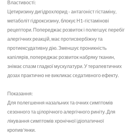
Властивості:
Цетиризину дигідрохлорид - антагоніст гістаміну,
метаболіт гідроксизину, блокує Н1-гістамінові
рецептори. Попереджає розвиток і полегшує перебіг
алергічних реакцій, має протисвербіжну та
протиексудативну дію. Зменшує проникність
капілярів, попереджає розвиток набряку тканин,
знімає спазм гладкої мускулатури. У терапевтичних
дозах практично не викликає седативного ефекту.
Показання:
Для полегшення назальних та очних симптомів
сезонного та цілорічного алергічного риніту. Для
лікування симптомів хронічної ідіопатичної
кропив'янки.