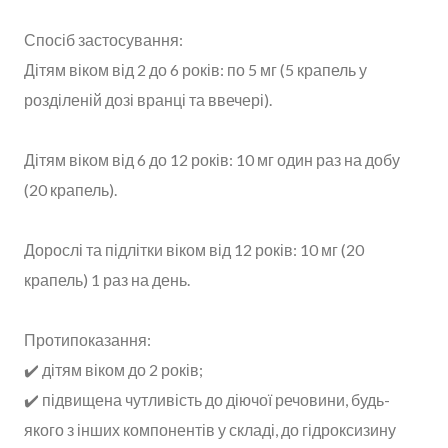
Спосіб застосування:
Дітям віком від 2 до 6 років: по 5 мг (5 крапель у
розділеній дозі вранці та ввечері).
Дітям віком від 6 до 12 років: 10 мг один раз на добу
(20 крапель).
Дорослі та підлітки віком від 12 років: 10 мг (20
крапель) 1 раз на день.
Протипоказання:
✔️ дітям віком до 2 років;
✔️ підвищена чутливість до діючої речовини, будь-
якого з інших компонентів у складі, до гідроксизину