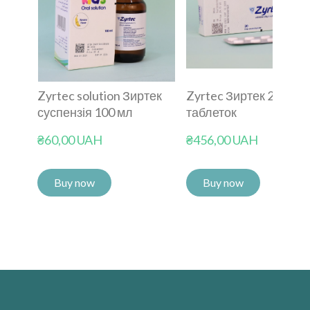
Zyrtec solution Зиртек
Zyrtec Зиртек 20
суспензія 100 мл
таблеток
₴60,00 UAH
₴456,00 UAH
Buy now
Buy now