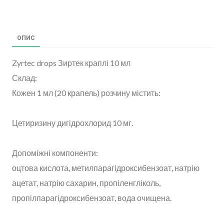
ОПИС
Zyrtec drops Зиртек краплі 10 мл
Склад:
Кожен 1 мл (20 крапель) розчину містить:
Цетиризину дигідрохлорид 10 мг.
Допоміжні компоненти:
оцтова кислота, метилпарагідроксибензоат, натрію
ацетат, натрію сахарин, пропіленгліколь,
пропілпарагідроксибензоат, вода очищена.