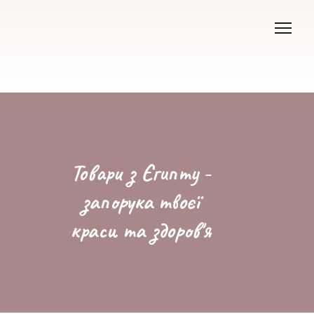
Товари з Єгипту -
запорука твоєї
краси та здоров'я