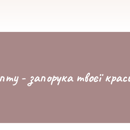
пту - запорука твоєї крас