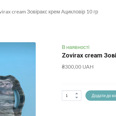
virax cream Зовіракс крем Ацикловір 10 гр
В наявності
Zovirax cream Зов
₴300,00 UAH
Додати до к