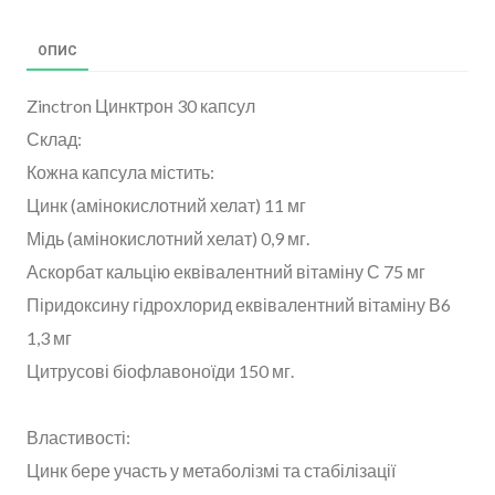
ОПИС
Zinctron Цинктрон 30 капсул
Склад:
Кожна капсула містить:
Цинк (амінокислотний хелат) 11 мг
Мідь (амінокислотний хелат) 0,9 мг.
Аскорбат кальцію еквівалентний вітаміну С 75 мг
Піридоксину гідрохлорид еквівалентний вітаміну В6
1,3 мг
Цитрусові біофлавоноїди 150 мг.
Властивості:
Цинк бере участь у метаболізмі та стабілізації