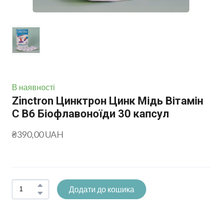
В наявності
Zinctron Цинктрон Цинк Мідь Вітамін
С В6 Біофлавоноїди 30 капсул
₴390,00 UAH
Додати до кошика