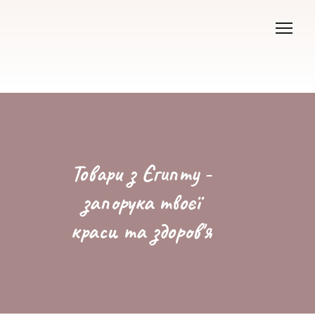
Товари з Єгипту -
запорука твоєї
краси та здоров'я