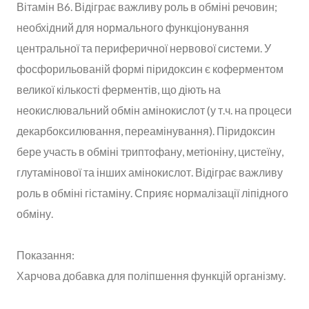
Вітамін B6. Відіграє важливу роль в обміні речовин;
необхідний для нормального функціонування
центральної та периферичної нервової системи. У
фосфорильованій формі піридоксин є коферментом
великої кількості ферментів, що діють на
неокислювальний обмін амінокислот (у т.ч. на процеси
декарбоксилювання, переамінування). Піридоксин
бере участь в обміні триптофану, метіоніну, цистеїну,
глутамінової та інших амінокислот. Відіграє важливу
роль в обміні гістаміну. Сприяє нормалізації ліпідного
обміну.
Показання:
Харчова добавка для поліпшення функцій організму.