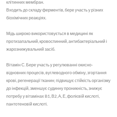
клітинних мембран.
Входить до складу ферментів, бере участь у різних
біохімічних реакціях.
Мідь широко використовується в медицині як
протизапальний, кровоспинний, антибактеріальний і
жарознижувальний засіб.
Вітамін С. Бере участь у регулюванні окисно-
відновних процесів, вуглеводного обміну, згортання
крові, регенерації тканин; підвищує стійкість організму
до інфекцій, зменшує судинну проникність, знижує
потребу у вітамінах B1, В2, А, Е, фолієвій кислоті,
пантотеновій кислоті.