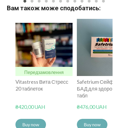
Вам також може сподобатись:
Передзамовлення
Vitastress Вита Стресс
Safetrium Сейфтриум
20 таблеток
БАД для здоров'я 30
табл
₴420,00 UAH
₴476,00 UAH
Buy now
Buy now