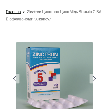
Головна
Zinctron Цинктрон Цинк Мідь Вітамін С В6
Біофлавоноїди 30 капсул