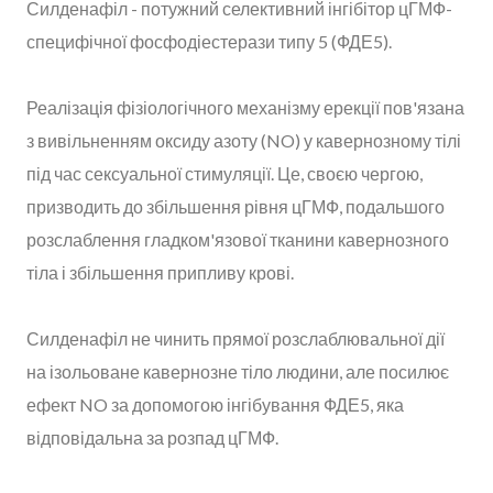
Силденафіл - потужний селективний інгібітор цГМФ-
специфічної фосфодіестерази типу 5 (ФДЕ5).
Реалізація фізіологічного механізму ерекції пов'язана
з вивільненням оксиду азоту (NO) у кавернозному тілі
під час сексуальної стимуляції. Це, своєю чергою,
призводить до збільшення рівня цГМФ, подальшого
розслаблення гладком'язової тканини кавернозного
тіла і збільшення припливу крові.
Силденафіл не чинить прямої розслаблювальної дії
на ізольоване кавернозне тіло людини, але посилює
ефект NO за допомогою інгібування ФДЕ5, яка
відповідальна за розпад цГМФ.