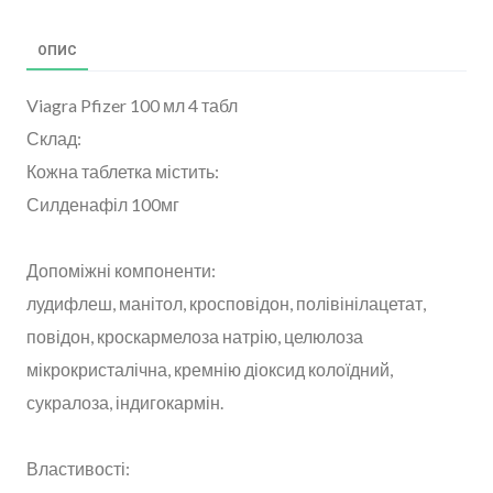
ОПИС
Viagra Pfizer 100 мл 4 табл
Склад:
Кожна таблетка містить:
Силденафіл 100мг
Допоміжні компоненти:
лудифлеш, манітол, кросповідон, полівінілацетат,
повідон, кроскармелоза натрію, целюлоза
мікрокристалічна, кремнію діоксид колоїдний,
сукралоза, індигокармін.
Властивості: