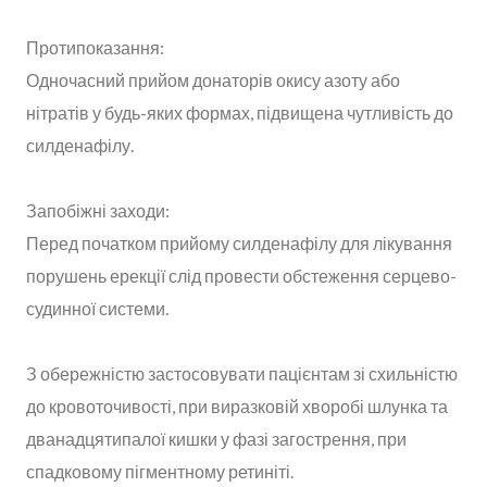
Протипоказання:
Одночасний прийом донаторів окису азоту або
нітратів у будь-яких формах, підвищена чутливість до
силденафілу.
Запобіжні заходи:
Перед початком прийому силденафілу для лікування
порушень ерекції слід провести обстеження серцево-
судинної системи.
З обережністю застосовувати пацієнтам зі схильністю
до кровоточивості, при виразковій хворобі шлунка та
дванадцятипалої кишки у фазі загострення, при
спадковому пігментному ретиніті.