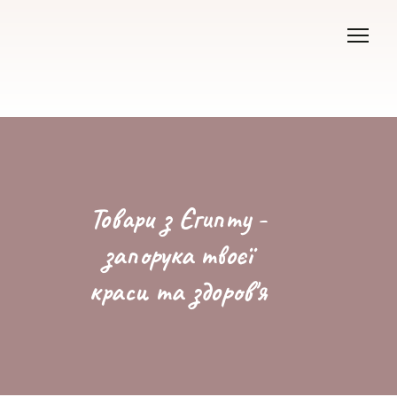
Товари з Єгипту -
запорука твоєї
краси та здоров'я