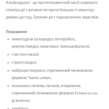
Альбендазол - це протигельмінтний засіб широкого
спектра дії з активністю проти більшості нематод і
деяких цестод. Зупиняє ріст паразитичних черв'яків.
Показання:
нематодози (аскаридоз, ентеробіоз,
анкілостомідоз, некатороз, трихоцефальоз);
глистяні інвазії;
стронгілоїдоз;
нейроцистицеркоз, спричинений личинковою
формою Taenia solium;
ехінококоз печінки, легенів, очеревини,
спричинений личинковою формою Echinococcus
granulosus;
лямбліоз;