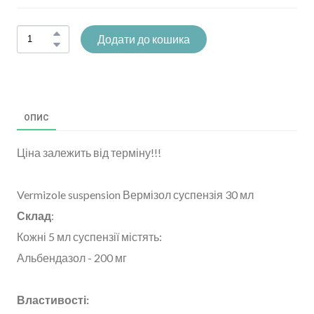
Додати до кошика
ОПИС
Ціна залежить від терміну!!!
Vermizole suspension Вермізол суспензія 30 мл
Склад
:
Кожні 5 мл суспензії містять:
Альбендазол - 200 мг
Властивості: