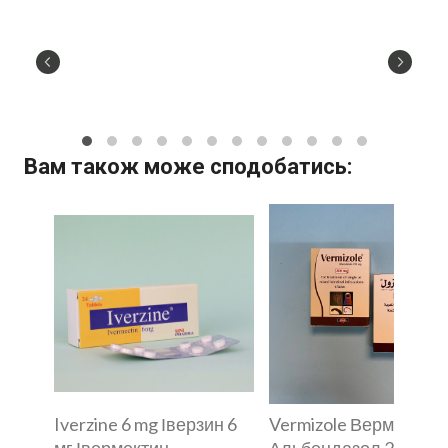
Вам також може сподобатись:
Iverzine 6 mg Іверзин 6
Vermizole Вермизол
мг Івермектин
Альбендазол 200 мг 