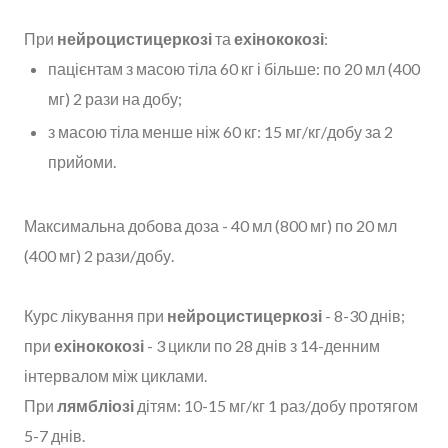
При
нейроцистицеркозі
та
ехінококозі
:
пацієнтам з масою тіла 60 кг і більше: по 20 мл (400
мг) 2 рази на добу;
з масою тіла менше ніж 60 кг: 15 мг/кг/добу за 2
прийоми.
Максимальна добова доза - 40 мл (800 мг) по 20 мл
(400 мг) 2 рази/добу.
Курс лікування при
нейроцистицеркозі
- 8-30 днів;
при
ехінококозі
- 3 цикли по 28 днів з 14-денним
інтервалом між циклами.
При
лямбліозі
дітям: 10-15 мг/кг 1 раз/добу протягом
5-7 днів.