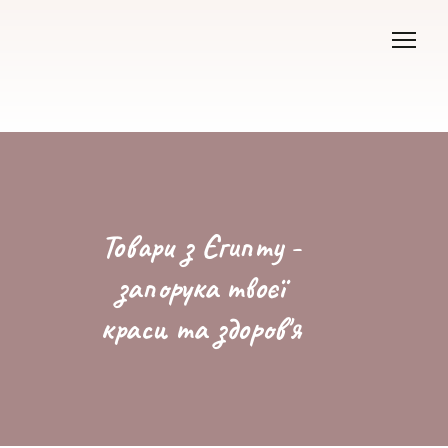
Товари з Єгипту -
запорука твоєї
краси та здоров'я