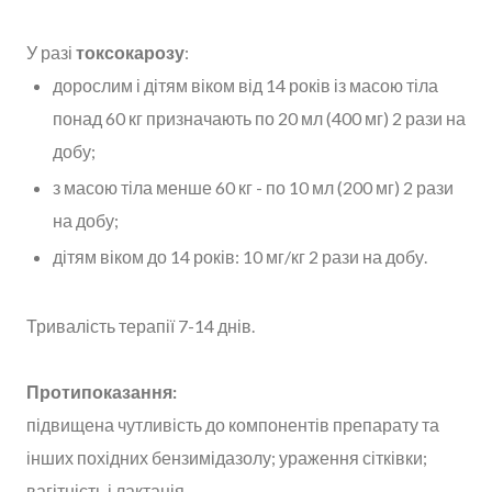
У разі
токсокарозу
:
дорослим і дітям віком від 14 років із масою тіла
понад 60 кг призначають по 20 мл (400 мг) 2 рази на
добу;
з масою тіла менше 60 кг - по 10 мл (200 мг) 2 рази
на добу;
дітям віком до 14 років: 10 мг/кг 2 рази на добу.
Тривалість терапії 7-14 днів.
Протипоказання:
підвищена чутливість до компонентів препарату та
інших похідних бензимідазолу; ураження сітківки;
вагітність і лактація.