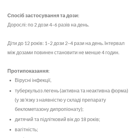
Спосіб застосування та дози:
Дорослі: по 2 дози 4–6 разів на день.
Діти до 12 років: 1–2 дози 2–4 рази на день. Інтервал
між дозами повинен становити не менше 4 годин.
Протипоказання
:
Вірусні інфекції,
туберкульоз легень (активна та неактивна форма)
(у зв’язку з наявністю у складі препарату
беклометазону дипропіонату);
дитячий та підлітковий вік до 18 років;
вагітність;