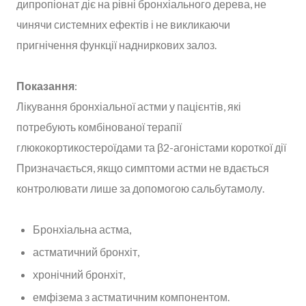
дипропіонат діє на рівні бронхіального дерева, не
чинячи системних ефектів і не викликаючи
пригнічення функції надниркових залоз.
Показання
:
Лікування бронхіальної астми у пацієнтів, які
потребують комбінованої терапії
глюкокортикостероїдами та β2-агоністами короткої дії
Призначається, якщо симптоми астми не вдається
контролювати лише за допомогою сальбутамолу.
Бронхіальна астма,
астматичний бронхіт,
хронічний бронхіт,
емфізема з астматичним компонентом.