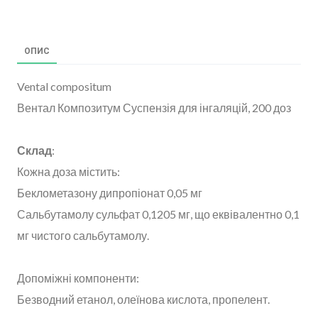
ОПИС
Vental compositum
Вентал Композитум Суспензія для інгаляцій, 200 доз
Склад
:
Кожна доза містить:
Беклометазону дипропіонат 0,05 мг
Сальбутамолу сульфат 0,1205 мг, що еквівалентно 0,1
мг чистого сальбутамолу.
Допоміжні компоненти:
Безводний етанол, олеїнова кислота, пропелент.