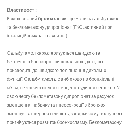
Властивості:
Комбінований
бронхолітик
, що містить сальбутамол
та беклометазону дипропіонат (ГКС, активний при
інгаляційному застосуванні).
Сальбутамол характеризується швидкою та
безпечною бронхорозширювальною дією, що
призводить до швидкого поліпшення дихальної
функції. Сальбутамол діє вибірково на бронхіальні
м’язи, не чинячи жодних серцево-судинних ефектів. У
свою чергу беклометазону дипропіонат за рахунок
зменшення набряку та гіперсекреції в бронхах
зменшує їх гіперреактивність, завдяки чому поступово
пригнічується розвиток бронхоспазму. Беклометазону