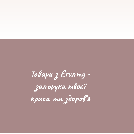
Товари з Єгипту -
запорука твоєї
краси та здоров'я