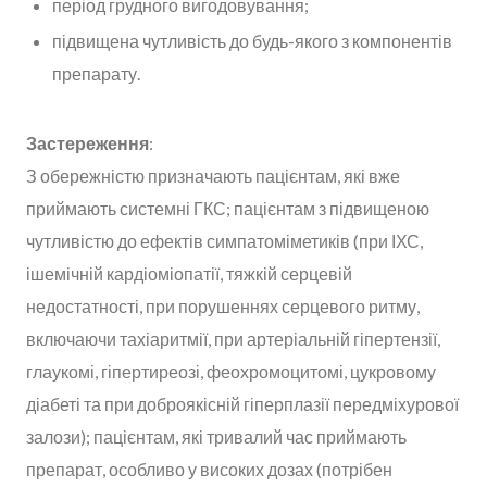
період грудного вигодовування;
підвищена чутливість до будь-якого з компонентів
препарату.
Застереження
:
З обережністю призначають пацієнтам, які вже
приймають системні ГКС; пацієнтам з підвищеною
чутливістю до ефектів симпатоміметиків (при ІХС,
ішемічній кардіоміопатії, тяжкій серцевій
недостатності, при порушеннях серцевого ритму,
включаючи тахіаритмії, при артеріальній гіпертензії,
глаукомі, гіпертиреозі, феохромоцитомі, цукровому
діабеті та при доброякісній гіперплазії передміхурової
залози); пацієнтам, які тривалий час приймають
препарат, особливо у високих дозах (потрібен