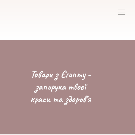
Товари з Єгипту -
запорука твоєї
краси та здоров'я