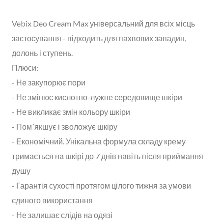
Vebix Deo Cream Max універсальний для всіх місць
застосування - підходить для пахвових западин,
долонь і ступень.
Плюси:
- Не закупорює пори
- Не змінює кислотно-лужне середовище шкіри
- Не викликає змін кольору шкіри
- Пом´якшує і зволожує шкіру
- Економічний. Унікальна формула складу крему
тримається на шкірі до 7 днів навіть після приймання
душу
- Гарантія сухості протягом цілого тижня за умови
єдиного використання
- Не залишає слідів на одязі