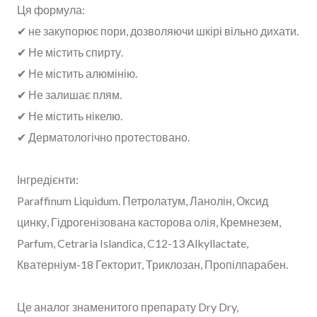
Ця формула:
✔ не закупорює пори, дозволяючи шкірі вільно дихати.
✔ Не містить спирту.
✔ Не містить алюмінію.
✔ Не залишає плям.
✔ Не містить нікелю.
✔ Дерматологічно протестовано.
Інгредієнти:
Paraffinum Liquidum. Петролатум, Ланолін, Оксид
цинку, Гідрогенізована касторова олія, Кремнезем,
Parfum, Cetraria Islandica, C12-13 Alkyllactate,
Кватерніум-18 Гекторит, Триклозан, Пропілпарабен.
Це аналог знаменитого препарату Dry Dry,