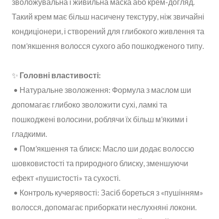
зволожувальна і живильна маска або крем-догляд.
Такий крем має більш насичену текстуру, ніж звичайні
кондиціонери, і створений для глибокого живлення та
пом’якшення волосся сухого або пошкодженого типу.
✨
Головні властивості:
• Натуральне зволоження: Формула з маслом ши
допомагає глибоко зволожити сухі, ламкі та
пошкоджені волосини, роблячи їх більш м’якими і
гладкими.
• Пом’якшення та блиск: Масло ши додає волоссю
шовковистості та природного блиску, зменшуючи
ефект «пушистості» та сухості.
• Контроль кучерявості: Засіб бореться з «пушінням»
волосся, допомагає приборкати неслухняні локони.