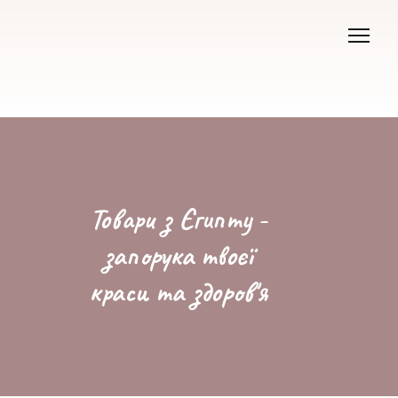
Товари з Єгипту -
запорука твоєї
краси та здоров'я