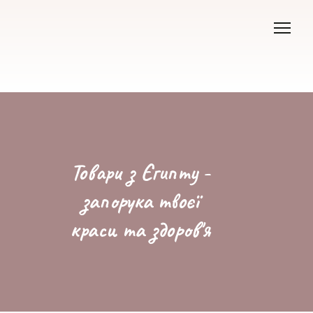
Товари з Єгипту -
запорука твоєї
краси та здоров'я