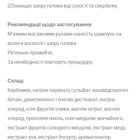
☑️Захищає шкіру голови від сухості та свербежу.
Рекомендації щодо застосування:
М'якими масажними рухами нанесіть шампунь на
вологе волосся і шкіру голови.
Ретельно промийте.
За необхідності повторіть процедуру.
Склад:
Карбомер, натрію лауреату сульфат, кокамідопропіл
бетаїн, диметиконол, гліколю дистеарат, натрію
хлорид, олія фруктів оливи, магнію нітрат, магнію
хлорид, пропіленгліколь, олія мигдалю звичайного,
екстракт фруктів солодкого мигдалю, екстракт меду,
екстракт хни, екстракт йогурту, ароматизатор.