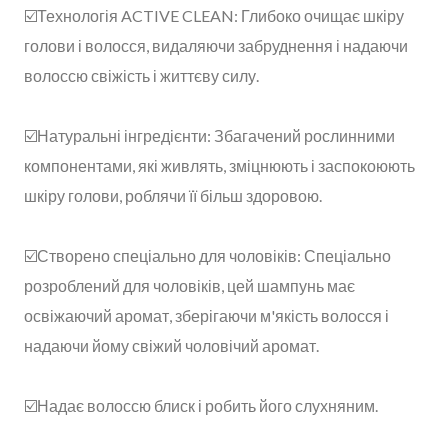
☑️Технологія ACTIVE CLEAN: Глибоко очищає шкіру
голови і волосся, видаляючи забруднення і надаючи
волоссю свіжість і життєву силу.
☑️Натуральні інгредієнти: Збагачений рослинними
компонентами, які живлять, зміцнюють і заспокоюють
шкіру голови, роблячи її більш здоровою.
☑️Створено спеціально для чоловіків: Спеціально
розроблений для чоловіків, цей шампунь має
освіжаючий аромат, зберігаючи м'якість волосся і
надаючи йому свіжий чоловічий аромат.
☑️Надає волоссю блиск і робить його слухняним.