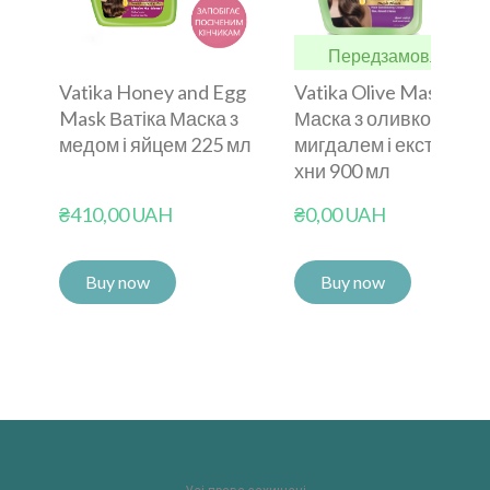
Передзамовлення
Vatika Honey and Egg
Vatika Olive Mask Ваті
Mask Ватіка Маска з
Маска з оливкою
медом і яйцем 225 мл
мигдалем і екстракто
хни 900 мл
₴410,00 UAH
₴0,00 UAH
Buy now
Buy now