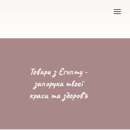
Товари з Єгипту -
запорука твоєї
краси та здоров'я