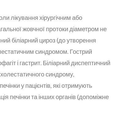
коли лікування хірургічним або
гальної жовчної протоки діаметром не
нний біліарний цироз (до утворення
холестатичним синдромом. Гострий
фагіт і гастрит. Біліарний диспептичний
я холестатичного синдрому,
чінки у пацієнтів, які отримують
ія печінки та інших органів (допоміжне