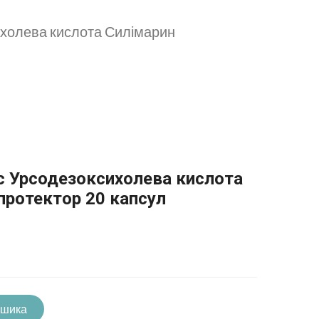
холева кислота Силімарин
с Урсодезоксихолева кислота
протектор 20 капсул
ошика