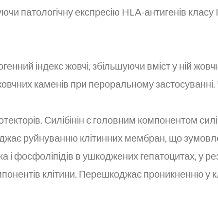
уючи патологічну експресію HLA-антигенів класу I
генний індекс жовчі, збільшуючи вміст у ній жов
вчних каменів при пероральному застосуванні. 
текторів. Силібінін є головним компонентом силі
джає руйнуванню клітинних мембран, що зумовле
а і фосфоліпідів в ушкоджених гепатоцитах, у рез
омпонентів клітини. Перешкоджає проникненню у 