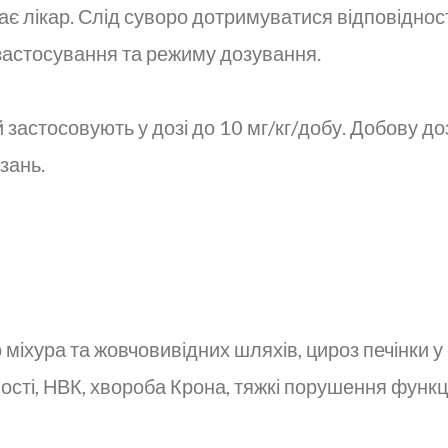
 лікар. Слід суворо дотримуватися відповідност
застосування та режиму дозування.
застосовують у дозі до 10 мг/кг/добу. Добову д
зань.
міхура та жовчовивідних шляхів, цироз печінки у 
сті, НВК, хвороба Крона, тяжкі порушення функці