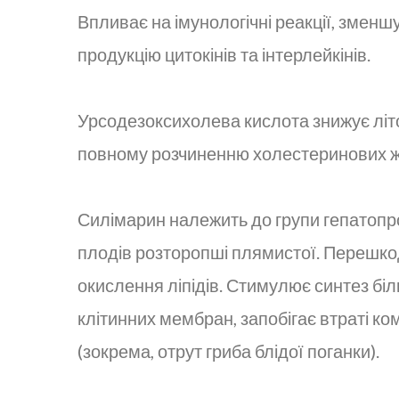
Впливає на імунологічні реакції, зменш
продукцію цитокінів та інтерлейкінів.
Урсодезоксихолева кислота знижує літо
повному розчиненню холестеринових жо
Силімарин належить до групи гепатопро
плодів розторопші плямистої. Перешко
окислення ліпідів. Стимулює синтез білк
клітинних мембран, запобігає втраті к
(зокрема, отрут гриба блідої поганки).