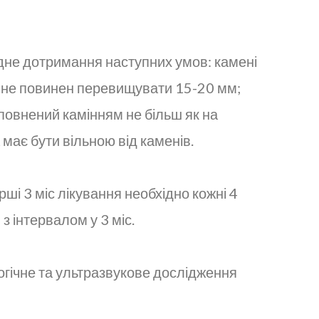
дне дотримання наступних умов: камені
ів не повинен перевищувати 15-20 мм;
повнений камінням не більш як на
має бути вільною від каменів.
ші 3 міс лікування необхідно кожні 4
з інтервалом у 3 міс.
огічне та ультразвукове дослідження