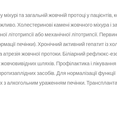
міхурі та загальній жовчній протоці у пацієнтів, 
иво. Холестеринові камені жовчного міхура і за
ної літотрипсії або механічної літотрипсії. Перви
рмації печінки). Хронічний активний гепатит із 
а атрезія жовчної протоки. Біліарний рефлюкс-езо
ї жовчовивідних шляхів. Профілактика і лікуванн
изаплідних засобів. Для нормалізації функції пе
х з алкогольним ураженням печінки. Трансплантац