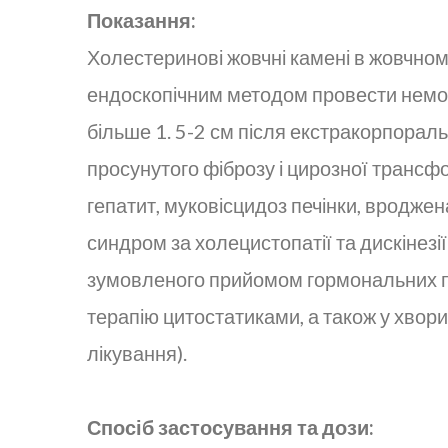
Показання:
Холестеринові жовчні камені в жовчному 
ендоскопічним методом провести неможл
більше 1. 5-2 см після екстракорпораль
просунутого фіброзу і цирозної трансфо
гепатит, муковісцидоз печінки, вроджен
синдром за холецистопатії та дискінезі
зумовленого прийомом гормональних прот
терапію цитостатиками, а також у хвори
лікування).
Спосіб застосування та дози: