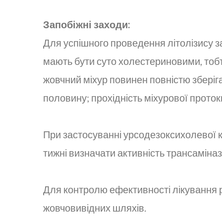
Запобіжні заходи:
Для успішного проведення літолізису 
мають бути суто холестериновими, тобт
жовчний міхур повинен повністю зберіг
половину; прохідність міхурової проток
При застосуванні урсодезоксихолевої к
тижні визначати активність трансаміназ
Для контролю ефективності лікування 
жовчовивідних шляхів.