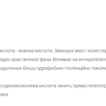
ислота - жовчна кислота. Зменшує вміст холест
ідко-кристалічної фази. Впливає на ентерогепат
догенних більш гідрофобних і потенційно токсич
урсодезоксихолева кислота чинить пряму гепатоп
вчі.