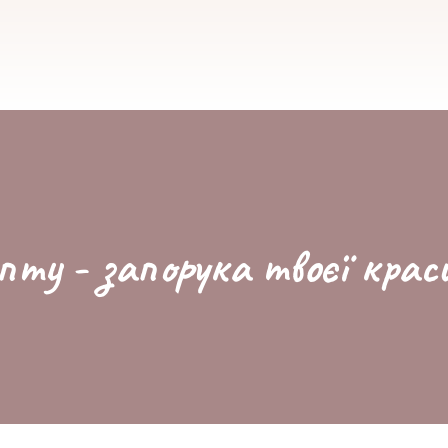
пту - запорука твоєї крас