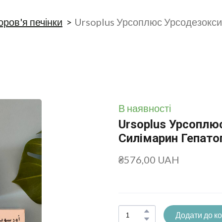
оров'я печінки
Ursoplus Урсоплюс Урсодезокси
В наявності
Ursoplus Урсоплю
Силімарин Гепато
₴576,00 UAH
Додати до к