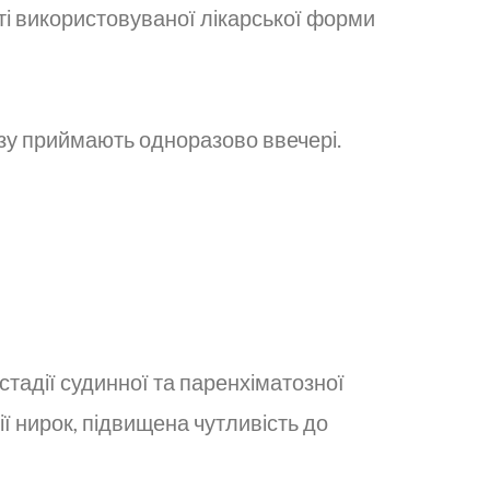
і використовуваної лікарської форми
озу приймають одноразово ввечері.
стадії судинної та паренхіматозної
ї нирок, підвищена чутливість до