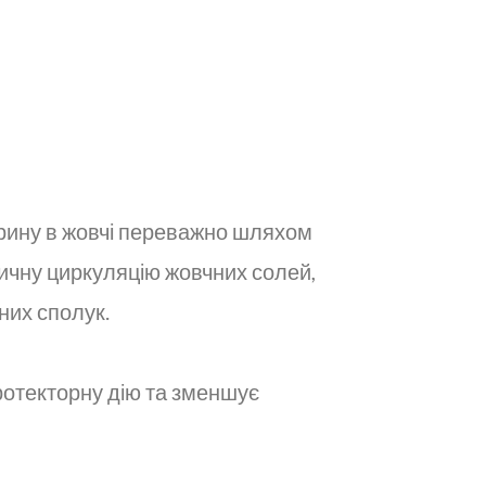
ерину в жовчі переважно шляхом
ичну циркуляцію жовчних солей,
них сполук.
ротекторну дію та зменшує