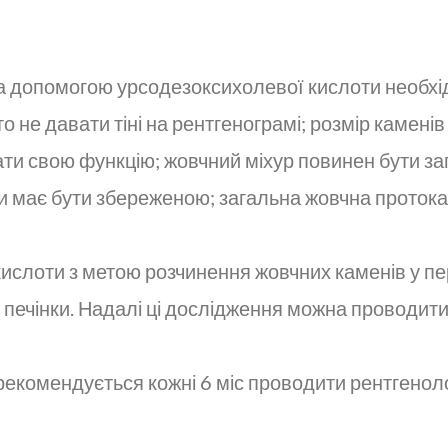
за допомогою урсодезоксихолевої кислоти необхі
о не давати тіні на рентгенограмі; розмір камен
ати свою функцію; жовчний міхур повинен бути за
и має бути збереженою; загальна жовчна протока 
ислоти з метою розчинення жовчних каменів у пер
 печінки. Надалі ці дослідження можна проводити 
рекомендується кожні 6 міс проводити рентгенол