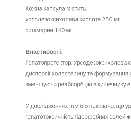
Кожна капсула містить:
урсодезоксихолева кислота 250 мг
силімарин 140 мг
Властивості:
Гепатопротектор. Урсодезоксихолева к
дисперсії холестерину та формування р
зменшуючи реабсорбцію в кишечнику ен
У дослідженнях in vitro показано, що 
гепатотоксичність гідрофобних солей жо