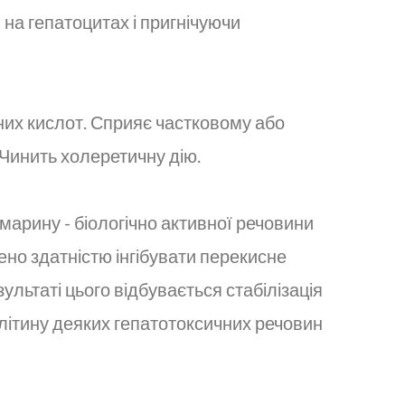
 на гепатоцитах і пригнічуючи
чних кислот. Сприяє частковому або
Чинить холеретичну дію.
марину - біологічно активної речовини
но здатністю інгібувати перекисне
ультаті цього відбувається стабілізація
клітину деяких гепатотоксичних речовин