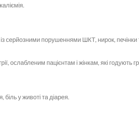
каліємія.
із серйозними порушеннями ШКТ, нирок, печінки 
рії, ослабленим пацієнтам і жінкам, які годують г
 біль у животі та діарея.