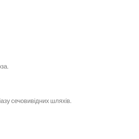
за.
іазу сечовивідних шляхів.