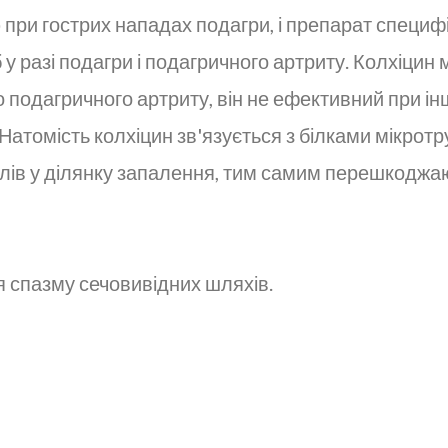
ри гострих нападах подагри, і препарат специфі
 у разі подагри і подагричного артриту. Колхіцин 
 подагричного артриту, він не ефективний при інш
 Натомість колхіцин зв'язується з білками мікротр
філів у ділянку запалення, тим самим перешкоджа
 спазму сечовивідних шляхів.