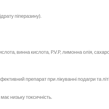
ідрату піперазину).
слота, винна кислота, P.V.P, лимонна олія, сахаро
ефективний препарат при лікуванні подагри та літ
а має низьку токсичність.