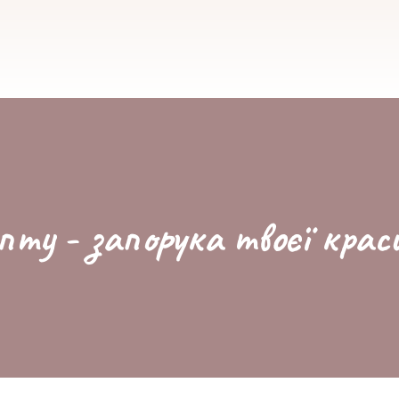
пту - запорука твоєї крас