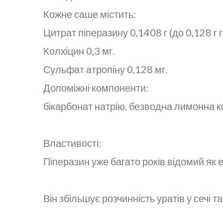
Кожне саше містить:
Цитрат піперазину 0,1408 г (до 0,128 г г
Колхіцин 0,3 мг.
Сульфат атропіну 0,128 мг.
Допоміжні компоненти:
бікарбонат натрію, безводна лимонна ки
Властивості:
Піперазин уже багато років відомий як 
Він збільшує розчинність уратів у сечі т