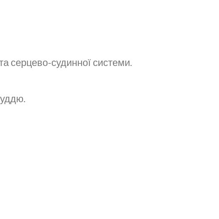
та серцево-судинної системи.
руддю.