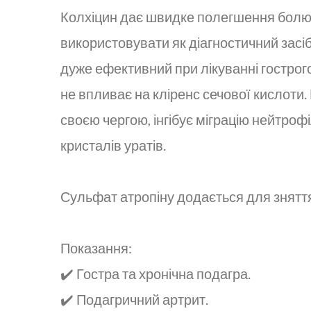
Колхіцин дає швидке полегшення болю п
використовувати як діагностичний засіб
дуже ефективний при лікуванні гострого
не впливає на кліренс сечової кислоти.
своєю чергою, інгібує міграцію нейтро
кристалів уратів.
Сульфат атропіну додається для зняття
Показання:
✔️ Гостра та хронічна подагра.
✔️ Подагричний артрит.