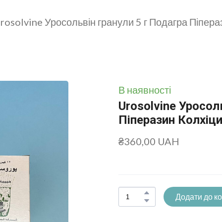
rosolvine Уросольвін гранули 5 г Подагра Піпер
В наявності
Urosolvine Уросол
Піперазин Колхіц
₴360,00 UAH
Додати до к