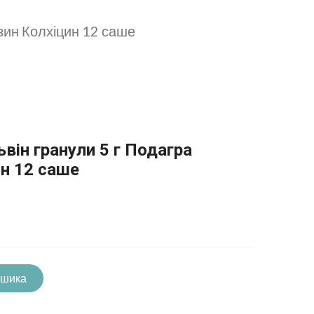
азин Колхіцин 12 саше
ьвін гранули 5 г Подагра
ин 12 саше
ошика