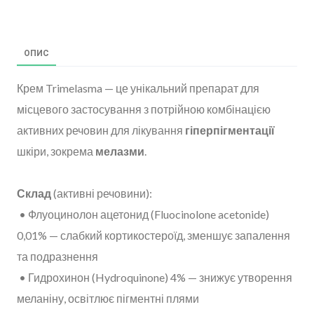
ОПИС
Крем Trimelasma — це унікальний препарат для
місцевого застосування з потрійною комбінацією
активних речовин для лікування
гіперпігментації
шкіри, зокрема
мелазми
.
Склад
(активні речовини):
• Флуоцинолон ацетонид (Fluocinolone acetonide)
0,01% — слабкий кортикостероїд, зменшує запалення
та подразнення
• Гидрохинон (Hydroquinone) 4% — знижує утворення
меланіну, освітлює пігментні плями