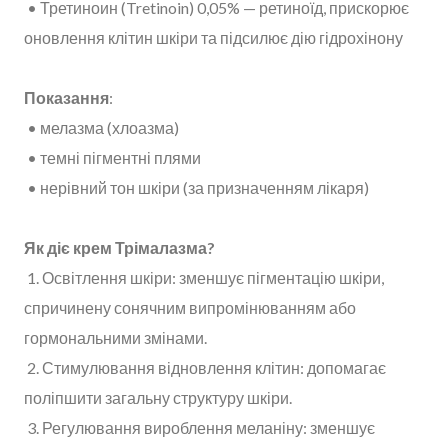
• Третиноин (Tretinoin) 0,05% — ретиноїд, прискорює
оновлення клітин шкіри та підсилює дію гідрохінону
Показання
:
• мелазма (хлоазма)
• темні пігментні плями
• нерівний тон шкіри (за призначенням лікаря)
Як діє крем Трімалазма?
1. Освітлення шкіри: зменшує пігментацію шкіри,
спричинену сонячним випромінюванням або
гормональними змінами.
2. Стимулювання відновлення клітин: допомагає
поліпшити загальну структуру шкіри.
3. Регулювання вироблення меланіну: зменшує