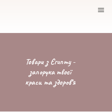
Товари з Єгипту -
запорука твоєї
краси та здоров'я