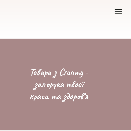
Товари з Єгипту -
запорука твоєї
краси та здоров'я