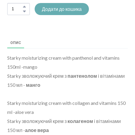
Додати до кошика
ОПИС
Starky moisturizing cream with panthenol and vitamins
150ml -mango
Starky зволожуючий крем з
пантенолом
і вітамінами
150 мл -
манго
Starky moisturizing cream with collagen and vitamins 150
ml -aloe vera
Starky зволожуючий крем з
колагеном
і вітамінами
150 мл -
алое вера