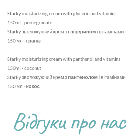
Starky moisturizing cream with glycerin and vitamins
150ml - pomegranate
Starky зволожуючий крем з
гліцерином
і вітамінами
150 мл -
гранат
Starky moisturizing cream with panthenol and vitamins
150ml - coconut
Starky зволожуючий крем з
пантенолом
і вітамінами
150 мл -
кокос
Відгуки про нас