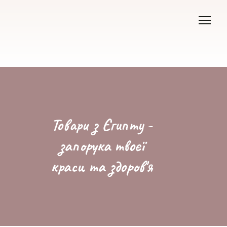
Товари з Єгипту -
запорука твоєї
краси та здоров'я