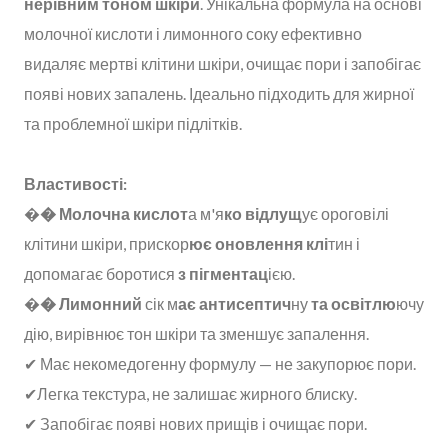
нерівним тоном шкіри
. Унікальна формула на основі
молочної кислоти і лимонного соку ефективно
видаляє мертві клітини шкіри, очищає пори і запобігає
появі нових запалень. Ідеально підходить для жирної
та проблемної шкіри підлітків.
Властивості:
�
� Молочна кислот
а м'я
ко відлущ
ує ороговілі
клітини шкіри, прискор
ює оновлення клі
тин і
допомагає боротися
з пігментац
ією.
�
� Лимонний
сік м
ає антисептич
ну
та освітлю
ючу
дію, вирівнює тон шкіри та зменшує запалення.
✔ Має некомедогенну формулу — не закупорює пори.
✔Легка текстура, не залишає жирного блиску.
✔ Запобігає появі нових прищів і очищає пори.