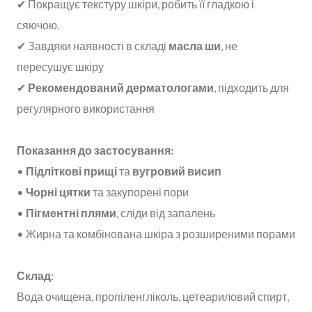
✔ Покращує текстуру шкіри, робить її гладкою і
сяючою.
✔ Завдяки наявності в складі
масла ши
, не
пересушує шкіру
✔
Рекомендований дерматологами
, підходить для
регулярного використання
Показання до застосування:
•
Підліткові прищі
та
вугровий висип
•
Чорні цятки
та закупорені пори
•
Пігментні плями
, сліди від запалень
• Жирна та комбінована шкіра з розширеними порами
Склад
:
Вода очищена, пропіленгліколь, цетеариловий спирт,