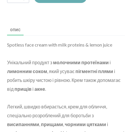
ОПИС
Spotless face cream with milk proteins & lemon juice
Унікальний продукт з
молочними протеїнами
і
лимонним соком
, який усуває
пігментні плями
і
робить шкіру чистою і рівною. Крем також допомагає
від
прищів
і
акне
.
Легкий, швидко вбирається, крем для обличчя,
спеціально розроблений для боротьби з
висипаннями
,
прищами
,
чорними цятками
і