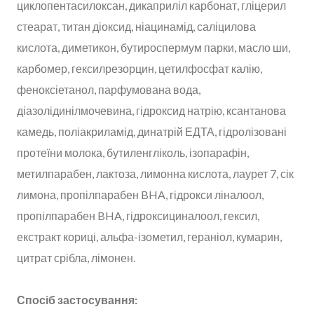
циклопентасилоксан, дикаприліл карбонат, гліцерил
стеарат, титан діоксид, ніацинамід, саліцилова
кислота, диметикон, бутироспермум парки, масло ши,
карбомер, гексилрезорцин, цетилфосфат калію,
феноксіетанол, парфумована вода,
діазолідинілмочевина, гідроксид натрію, ксантанова
камедь, поліакриламід, динатрій ЕДТА, гідролізовані
протеїни молока, бутиленгліколь, ізопарафін,
метилпарабен, лактоза, лимонна кислота, лаурет 7, сік
лимона, пропілпарабен BHA, гідрокси ліналоол,
пропілпарабен BHA, гідроксициналоол, гексил,
екстракт кориці, альфа-ізометил, гераніол, кумарин,
цитрат срібла, лімонен.
Спосіб застосування: