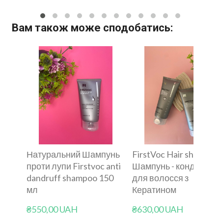
Вам також може сподобатись:
Натуральний Шампунь
FirstVoc Hair shampoo
проти лупи Firstvoc anti
Шампунь - кондиціон
dandruff shampoo 150
для волосся з
мл
Кератином
₴550,00 UAH
₴630,00 UAH