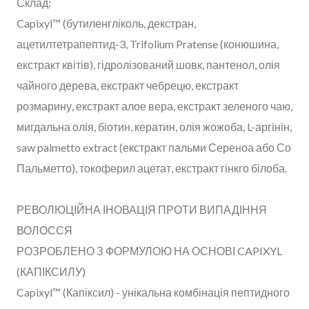
Склад:
Capixyl™ (бутиленгліколь, декстран,
ацетилтетрапептид-3, Trifolium Pratense (конюшина,
екстракт квітів), гідролізований шовк, пантенол, олія
чайного дерева, екстракт чебрецю, екстракт
розмарину, екстракт алое вера, екстракт зеленого чаю,
мигдальна олія, біотин, кератин, олія жожоба, L-аргінін,
saw palmetto extract (екстракт пальми Сереноа або Со
Пальметто), токоферил ацетат, екстракт гінкго білоба.
РЕВОЛЮЦІЙНА ІНОВАЦІЯ ПРОТИ ВИПАДІННЯ
ВОЛОССЯ
РОЗРОБЛЕНО З ФОРМУЛОЮ НА ОСНОВІ CAPIXYL
(КАПІКСИЛУ)
Capixyl™ (Капіксил) - унікальна комбінація пептидного