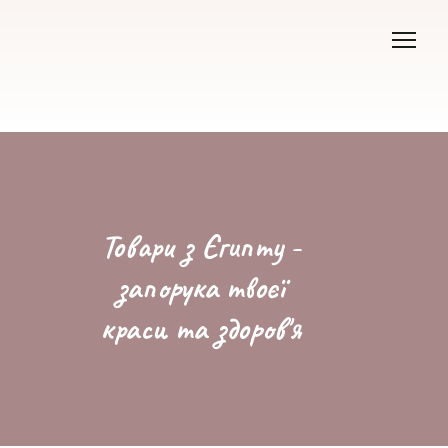
Товари з Єгипту -
запорука твоєї
краси та здоров'я