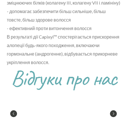
зміцнюючих білків (колагену III, колагену VII і ламініну)
- допомагає забезпечити більш сильніше, більш
товсте, більш здорове волосся
- ефективний проти витончення волосся
В результаті дії Capixyl™ спостерігається прискорення
алопеції будь-якого походження, включаючи
гормональне (андрогенне), відбувається прикорневе
укріплення волосся.
Відгуки про нас