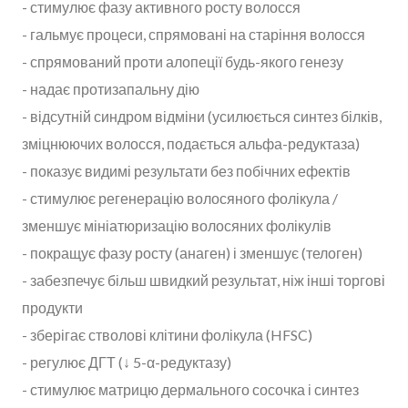
- стимулює фазу активного росту волосся
- гальмує процеси, спрямовані на старіння волосся
- спрямований проти алопеції будь-якого генезу
- надає протизапальну дію
- відсутній синдром відміни (усилюється синтез білків,
зміцнюючих волосся, подається альфа-редуктаза)
- показує видимі результати без побічних ефектів
- стимулює регенерацію волосяного фолікула /
зменшує мініатюризацію волосяних фолікулів
- покращує фазу росту (анаген) і зменшує (телоген)
- забезпечує більш швидкий результат, ніж інші торгові
продукти
- зберігає стволові клітини фолікула (HFSC)
- регулює ДГТ (↓ 5-α-редуктазу)
- стимулює матрицю дермального сосочка і синтез