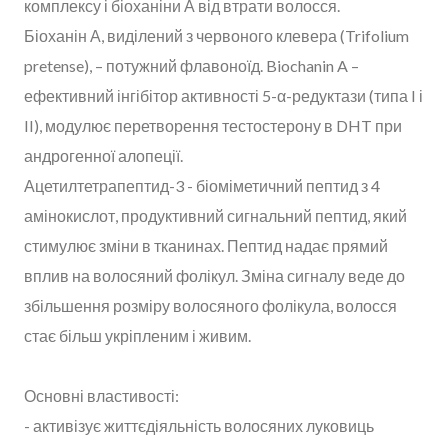
комплексу і біоханіни А від втрати волосся.
Біоханін А, виділений з червоного клевера (Trifolium
pretense), – потужний флавоноїд. Biochanin A –
ефективний інгібітор активності 5-α-редуктази (типа I і
II), модулює перетворення тестостерону в DHT при
андрогенної алопеції.
Ацетилтетрапептид-3 - біоміметичний пептид з 4
амінокислот, продуктивний сигнальний пептид, який
стимулює зміни в тканинах. Пептид надає прямий
вплив на волосяний фолікул. Зміна сигналу веде до
збільшення розміру волосяного фолікула, волосся
стає більш укріпленим і живим.
Основні властивості:
- активізує життєдіяльність волосяних луковиць