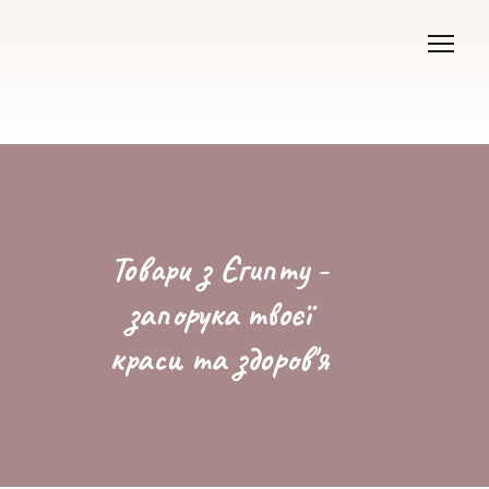
Товари з Єгипту -
запорука твоєї
краси та здоров'я