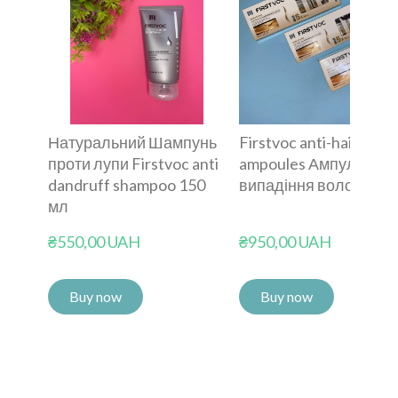
Натуральний Шампунь
Firstvoc anti-hair loss
проти лупи Firstvoc anti
ampoules Ампули про
dandruff shampoo 150
випадіння волосся
мл
₴550,00 UAH
₴950,00 UAH
Buy now
Buy now