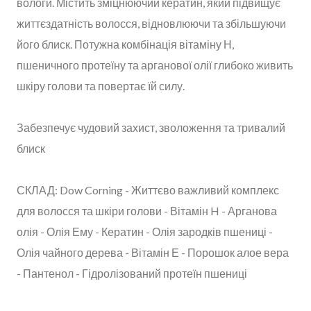
вологи. Містить зміцнюючий кератин, який підвищує
життєздатність волосся, відновлюючи та збільшуючи
його блиск. Потужна комбінація вітаміну Н,
пшеничного протеїну та арганової олії глибоко живить
шкіру голови та повертає їй силу.
Забезпечує чудовий захист, зволоження та тривалий
блиск
СКЛАД: Dow Corning - Життєво важливий комплекс
для волосся та шкіри голови - Вітамін H - Арганова
олія - Олія Ему - Кератин - Олія зародків пшениці -
Олія чайного дерева - Вітамін Е - Порошок алое вера
- Пантенол - Гідролізований протеїн пшениці