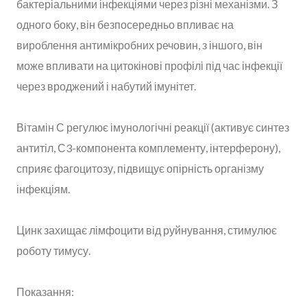
бактеріальними інфекціями через різні механізми. З
одного боку, він безпосередньо впливає на
вироблення антимікробних речовин, з іншого, він
може впливати на цитокінові профілі під час інфекції
через вроджений і набутий імунітет.
Вітамін С регулює імунологічні реакції (активує синтез
антитіл, С3-компонента комплементу, інтерферону),
сприяє фагоцитозу, підвищує опірність організму
інфекціям.
Цинк захищає лімфоцити від руйнування, стимулює
роботу тимусу.
Показання: