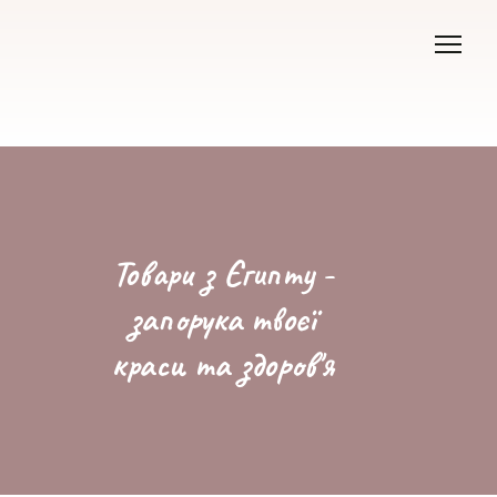
Товари з Єгипту -
запорука твоєї
краси та здоров'я