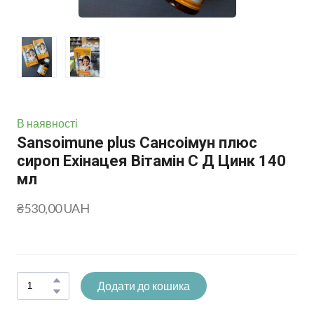
В наявності
Sansoimune plus Сансоімун плюс
сироп Ехінацея Вітамін С Д Цинк 140
мл
₴530,00 UAH
Додати до кошика