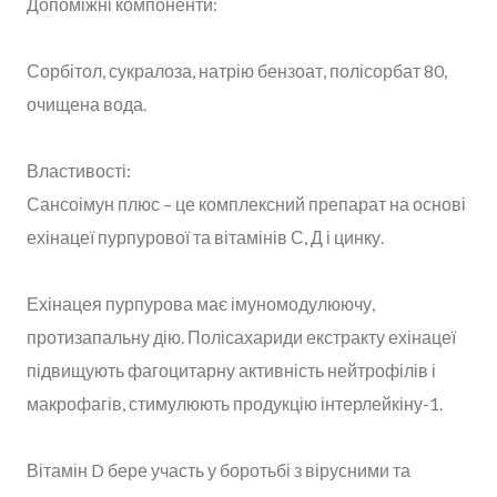
Допоміжні компоненти:
Сорбітол, сукралоза, натрію бензоат, полісорбат 80,
очищена вода.
Властивості:
Сансоімун плюс – це комплексний препарат на основі
ехінацеї пурпурової та вітамінів С, Д і цинку.
Ехінацея пурпурова має імуномодулюючу,
протизапальну дію. Полісахариди екстракту ехінацеї
підвищують фагоцитарну активність нейтрофілів і
макрофагів, стимулюють продукцію інтерлейкіну-1.
Вітамін D бере участь у боротьбі з вірусними та