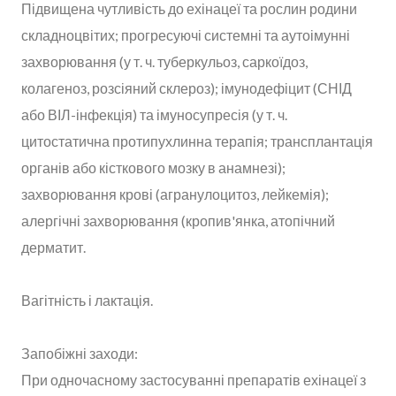
Підвищена чутливість до ехінацеї та рослин родини
складноцвітих; прогресуючі системні та аутоімунні
захворювання (у т. ч. туберкульоз, саркоїдоз,
колагеноз, розсіяний склероз); імунодефіцит (СНІД
або ВІЛ-інфекція) та імуносупресія (у т. ч.
цитостатична протипухлинна терапія; трансплантація
органів або кісткового мозку в анамнезі);
захворювання крові (агранулоцитоз, лейкемія);
алергічні захворювання (кропив'янка, атопічний
дерматит.
Вагітність і лактація.
Запобіжні заходи:
При одночасному застосуванні препаратів ехінацеї з