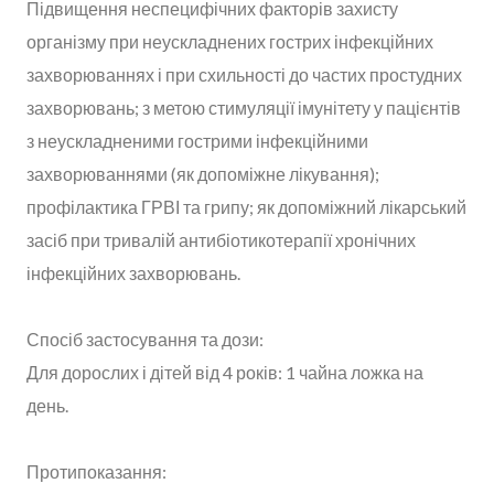
Підвищення неспецифічних факторів захисту
організму при неускладнених гострих інфекційних
захворюваннях і при схильності до частих простудних
захворювань; з метою стимуляції імунітету у пацієнтів
з неускладненими гострими інфекційними
захворюваннями (як допоміжне лікування);
профілактика ГРВІ та грипу; як допоміжний лікарський
засіб при тривалій антибіотикотерапії хронічних
інфекційних захворювань.
Спосіб застосування та дози:
Для дорослих і дітей від 4 років: 1 чайна ложка на
день.
Протипоказання: