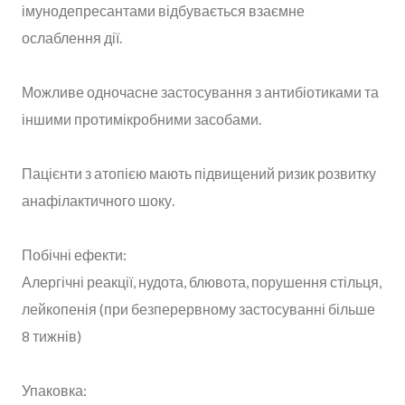
імунодепресантами відбувається взаємне
ослаблення дії.
Можливе одночасне застосування з антибіотиками та
іншими протимікробними засобами.
Пацієнти з атопією мають підвищений ризик розвитку
анафілактичного шоку.
Побічні ефекти:
Алергічні реакції, нудота, блювота, порушення стільця,
лейкопенія (при безперервному застосуванні більше
8 тижнів)
Упаковка: