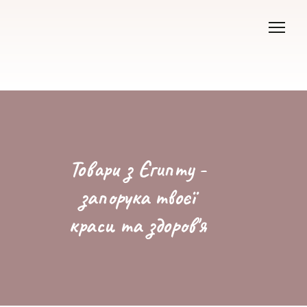
Товари з Єгипту -
запорука твоєї
краси та здоров'я