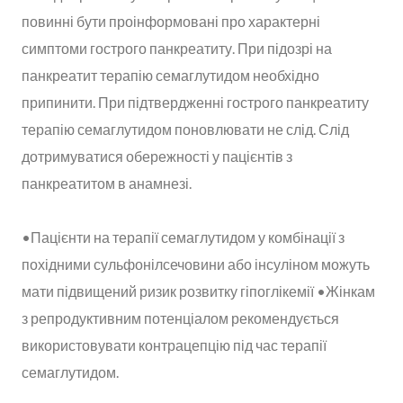
повинні бути проінформовані про характерні
симптоми гострого панкреатиту. При підозрі на
панкреатит терапію семаглутидом необхідно
припинити. При підтвердженні гострого панкреатиту
терапію семаглутидом поновлювати не слід. Слід
дотримуватися обережності у пацієнтів з
панкреатитом в анамнезі.
•Пацієнти на терапії семаглутидом у комбінації з
похідними сульфонілсечовини або інсуліном можуть
мати підвищений ризик розвитку гіпоглікемії •Жінкам
з репродуктивним потенціалом рекомендується
використовувати контрацепцію під час терапії
семаглутидом.