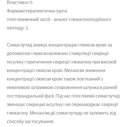
Властивості:
Фармакотерапевтична група
гіпоглікемічний засіб - аналог глюкагоноподібного
пептиду-1.
Семаглутид знижує концентрацію глюкози крові за
допомогою глюкозозалежних стимуляції секреції
інсуліну і пригнічення секреції глюкагону при високій
концентрації глюкози крові. Механізм зниження
концентрації глюкози крові також пов'язаний з
невеликою затримкою спорожнення шлунка в ранній
постпрандіальній фазі. Під час гіпоглікемії семаглутид
зменшує секрецію інсуліну і не перешкоджає секреції
глюкагону. Механізм дії семаглутиду не залежить від
способу застосування.