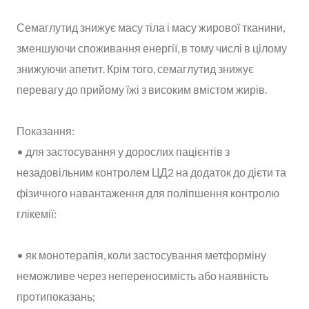
Семаглутид знижує масу тіла і масу жирової тканини,
зменшуючи споживання енергії, в тому числі в цілому
знижуючи апетит. Крім того, семаглутид знижує
перевагу до прийому їжі з високим вмістом жирів.
Показання:
• для застосування у дорослих пацієнтів з
незадовільним контролем ЦД2 на додаток до дієти та
фізичного навантаження для поліпшення контролю
глікемії:
• як монотерапія, коли застосування метформіну
неможливе через непереносимість або наявність
протипоказань;