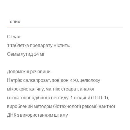
ОПИС
Склад:
1 таблетка препарату містить:
Семаглутид 14 мг
Допоміжні речовини:
Натрію салкапрозат, повідон K90, целюлозу
мікрокристалічну, магнію стеарат, аналог
глюкагоноподібного пептиду-1 людини (ГПП-1),
вироблений методом біотехнології рекомбінантної
ДНК з використанням штаму