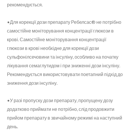
рекомендується.
•Для корекції дози препарату Ребелсас® не потрібно
самостійне моніторування концентрації глюкози в
крові. Самостійне моніторування концентрації
глюкози в крові необхідне для корекції дози
сульфонілсечовини та інсуліну, особливо на початку
лікування семаглутидом і при зниженні дози інсуліну.
Рекомендується використовувати поетапний підхід до
зниження дози інсуліну.
•У разі пропуску дози препарату, пропущену дозу
додатково приймати не потрібно, слід продовжити
прийом препарату в звичайному режимі на наступний
день.