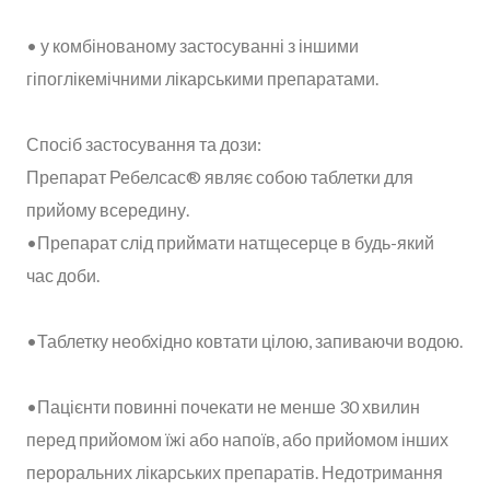
• у комбінованому застосуванні з іншими
гіпоглікемічними лікарськими препаратами.
Спосіб застосування та дози:
Препарат Ребелсас® являє собою таблетки для
прийому всередину.
•Препарат слід приймати натщесерце в будь-який
час доби.
•Таблетку необхідно ковтати цілою, запиваючи водою.
•Пацієнти повинні почекати не менше 30 хвилин
перед прийомом їжі або напоїв, або прийомом інших
пероральних лікарських препаратів. Недотримання