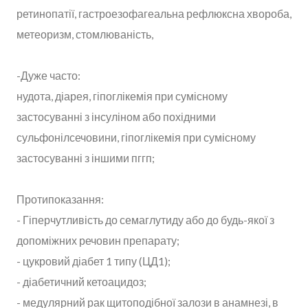
ретинопатії, гастроезофагеальна рефлюксна хвороба,
метеоризм, стомлюваність,
-Дуже часто:
нудота, діарея, гіпоглікемія при сумісному
застосуванні з інсуліном або похідними
сульфонілсечовини, гіпоглікемія при сумісному
застосуванні з іншими пггп;
Протипоказання:
- Гіперчутливість до семаглутиду або до будь-якої з
допоміжних речовин препарату;
- цукровий діабет 1 типу (ЦД1);
- діабетичний кетоацидоз;
- медулярний рак щитоподібної залози в анамнезі, в