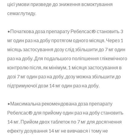
цієї умови призведе до зниження всмоктування
семаглутиду.
•Початкова доза препарату Ребелсас® становить 3
мг один раз на добу протягом одного місяця. Через 1
місяць застосування дозу слід збільшити до 7 мг один
раз на добу. Для подальшого поліпшення глікемічного
контролю після, як мінімум, 1 місяця застосування в
дозі 7 мг один раз на добу, дозу можна збільшити до
підтримуючої дози 14 мг один раз на добу.
•Максимальна рекомендована доза препарату
Ребелсас® для прийому один раз на добу становить
14 мг. Прийом двох таблеток по 7 мг для досягнення
ефекту дозування 14 мг не вивчався і тому не