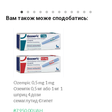
Вам також може сподобатись:
Ozempic 0,5 mg 1 mg
Оземпік 0,5 мг або 1 мг 1
шприц 4 дози
семаглутид Єгипет
₴7 950,00 UAH