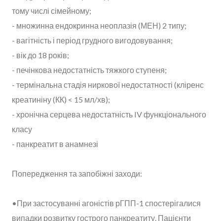
тому числі сімейному;
- множинна ендокринна неоплазія (МЕН) 2 типу;
- вагітність і період грудного вигодовування;
- вік до 18 років;
- печінкова недостатність тяжкого ступеня;
- термінальна стадія ниркової недостатності (кліренс
креатиніну (КК) < 15 мл/хв);
- хронічна серцева недостатність IV функціонального
класу
- панкреатит в анамнезі
Попередження та запобіжні заходи:
•При застосуванні агоністів рГПП-1 спостерігалися
випадки розвитку гострого панкреатиту. Пацієнти