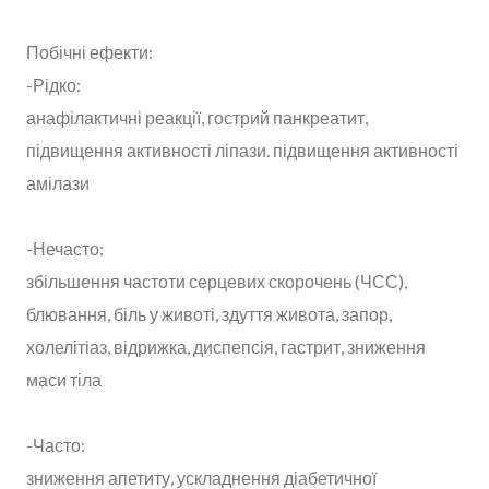
Побічні ефекти:
-Рідко:
анафілактичні реакції, гострий панкреатит,
підвищення активності ліпази. підвищення активності
амілази
-Нечасто:
збільшення частоти серцевих скорочень (ЧСС),
блювання, біль у животі, здуття живота, запор,
холелітіаз, відрижка, диспепсія, гастрит, зниження
маси тіла
-Часто:
зниження апетиту, ускладнення діабетичної