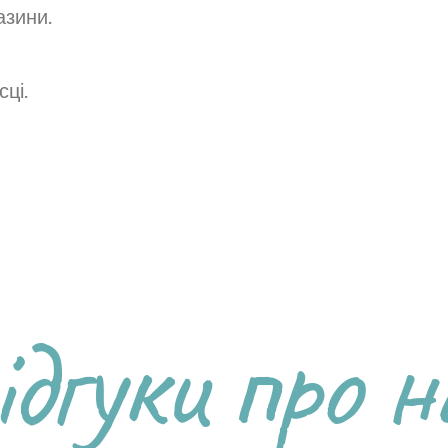
азини.
сці.
ідгуки про н