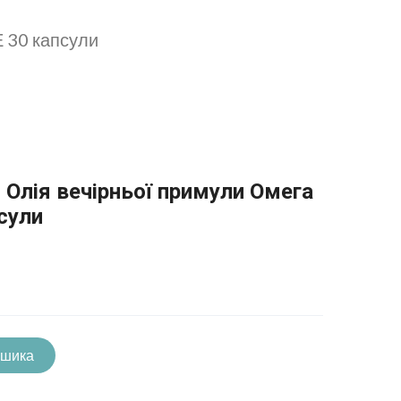
Е 30 капсули
 Олія вечірньої примули Омега
псули
ошика