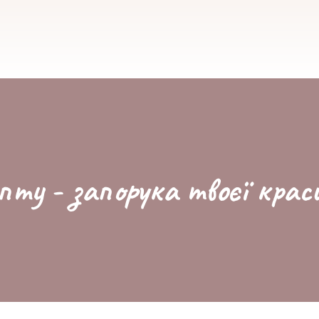
пту - запорука твоєї крас