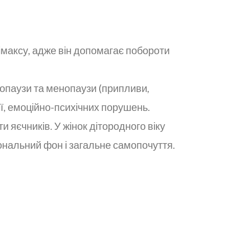
імаксу, адже він допомагає побороти
опаузи та менопаузи (припливи,
ії, емоційно-психічних порушень.
и яєчників. У жінок дітородного віку
ональний фон і загальне самопочуття.