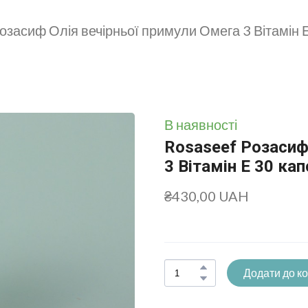
озасиф Олія вечірньої примули Омега 3 Вітамін 
В наявності
Rosaseef Розасиф
3 Вітамін Е 30 ка
₴430,00 UAH
Додати до к