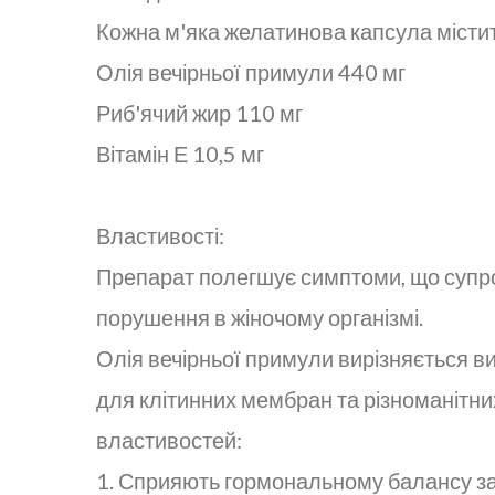
Кожна м'яка желатинова капсула містит
Олія вечірньої примули 440 мг
Риб'ячий жир 110 мг
Вітамін Е 10,5 мг
Властивості:
Препарат полегшує симптоми, що супро
порушення в жіночому організмі.
Олія вечірньої примули вирізняється в
для клітинних мембран та різноманітни
властивостей:
1. Сприяють гормональному балансу за