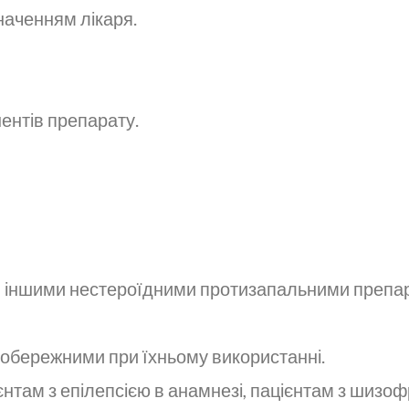
значенням лікаря.
ентів препарату.
, іншими нестероїдними протизапальними препара
и обережними при їхньому використанні.
нтам з епілепсією в анамнезі, пацієнтам з шизоф