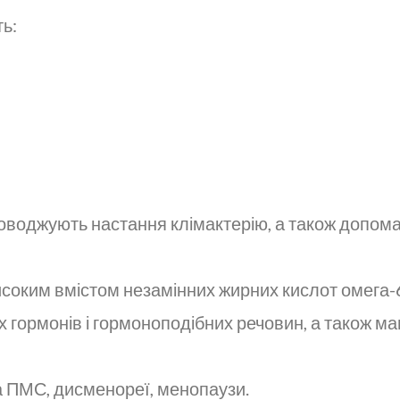
ь:
воджують настання клімактерію, а також допомаг
исоким вмістом незамінних жирних кислот омега-6
х гормонів і гормоноподібних речовин, а також м
 ПМС, дисменореї, менопаузи.