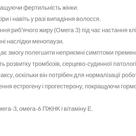
кращуючи фертильність жінки.
ри і навіть у разі випадіння волосся.
ня риб'ячого жиру (Омега 3) під час настання кл
мні наслідки менопаузи.
дає змогу полегшити неприємні симптоми премен
ають розвитку тромбозів, серцево-судинної патолог
аксу, оскільки він потрібен для нормалізації робот
ення естрогену і прогестерону, покращуючи горм
ега-3, омега-6 ПЖНК і вітаміну Е.