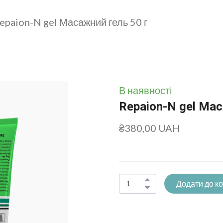
epaion-N gel Масажний гель 50 г
В наявності
Repaion-N gel Мас
₴380,00 UAH
Додати до к