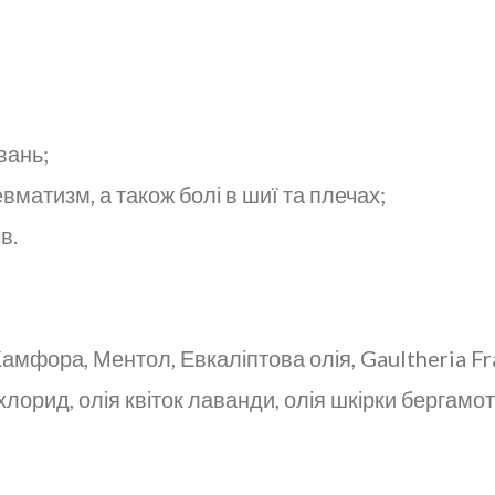
вань;
евматизм, а також болі в шиї та плечах;
в.
амфора, Ментол, Евкаліптова олія, Gaultheria Fra
лорид, олія квіток лаванди, олія шкірки бергамот