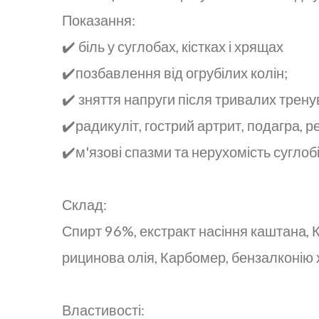
Показання:
✔️ біль у суглобах, кістках і хрящах
✔️позбавлення від огрубілих колін;
✔️ зняття напруги після тривалих трену
✔️радикуліт, гострий артрит, подагра, р
✔️м'язові спазми та нерухомість суглобі
Склад:
Спирт 96%, екстракт насіння каштана, К
рицинова олія, Карбомер, бензалконію х
Властивості: