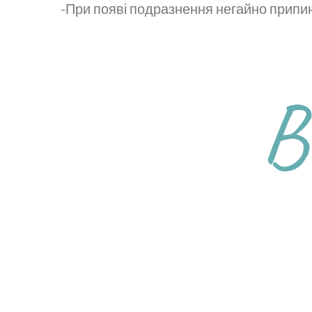
-При появі подразнення негайно припи
В