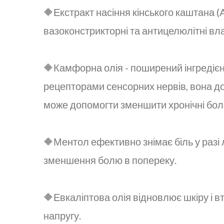
🔶Екстракт насіння кінського каштана (
вазоконстрикторні та антицелюлітні вла
🔶Камфорна олія - поширений інгредієн
рецепторами сенсорних нервів, вона д
може допомогти зменшити хронічні болі 
🔶Ментол ефективно знімає біль у разі
зменшення болю в попереку.
🔶Евкаліптова олія відновлює шкіру і 
напругу.