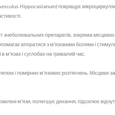
Aesculus Hippocastanum) покращує мікроциркуляцію
стивості.
т знеболювальних препаратів, зокрема місцевих 
опомагає впоратися з м'язовими болями і стимул
в м'язах і суглобах на тривалий час.
 легких і помірних м'язових розтягнень. Місцеве
втомлені м'язи, полегшує дихання, підсилює відч