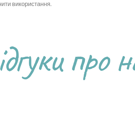
нити використання.
ідгуки про н