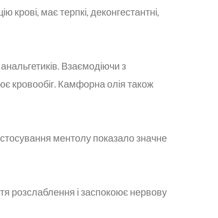
 крові, має терпкі, деконгестантні,
анальгетиків. Взаємодіючи з
ює кровообіг. Камфорна олія також
 застосування ментолу показало значне
уття розслаблення і заспокоює нервову