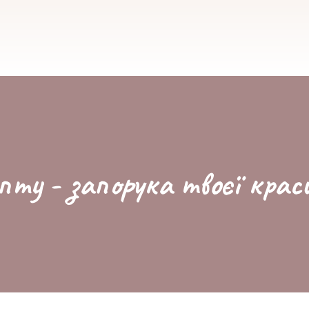
пту - запорука твоєї крас