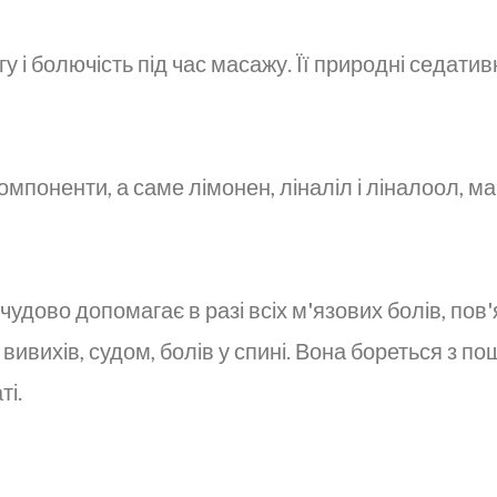
у і болючість під час масажу. Її природні седати
 компоненти, а саме лімонен, ліналіл і ліналоол, 
 чудово допомагає в разі всіх м'язових болів, по
вивихів, судом, болів у спині. Вона бореться з
ті.