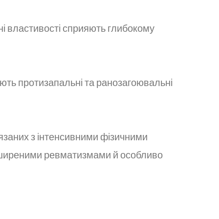
вні властивості сприяють глибокому
мають протизапальні та ранозагоювальні
в'язаних з інтенсивними фізичними
 поширеними ревматизмами й особливо