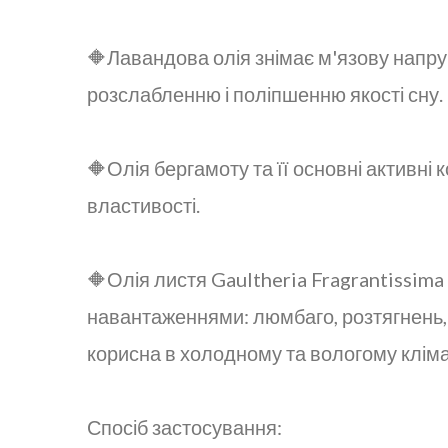
🔶Лавандова олія знімає м'язову напруг
розслабленню і поліпшенню якості сну.
🔶Олія бергамоту та її основні активні
властивості.
🔶Олія листя Gaultheria Fragrantissima
навантаженнями: люмбаго, розтягнень, 
корисна в холодному та вологому кліма
Спосіб застосування: