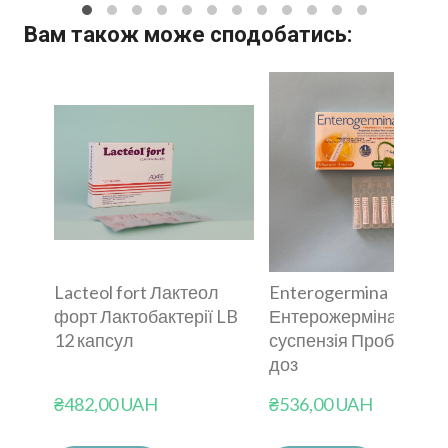
Вам також може сподобатись:
Lacteol fort Лактеол
Enterogermina
форт Лактобактерії LB
Ентерожерміна
12 капсул
суспензія Пробіотик 
доз
₴482,00 UAH
₴536,00 UAH