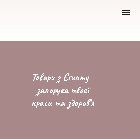
Товари з Єгипту -
запорука твоєї
краси та здоров'я