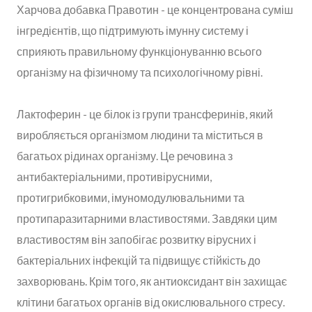
Харчова добавка Правотин - це концентрована суміш
інгредієнтів, що підтримують імунну систему і
сприяють правильному функціонуванню всього
організму на фізичному та психологічному рівні.
Лактоферин - це білок із групи трансферинів, який
виробляється організмом людини та міститься в
багатьох рідинах організму. Це речовина з
антибактеріальними, противірусними,
протигрибковими, імуномодулювальними та
протипаразитарними властивостями. Завдяки цим
властивостям він запобігає розвитку вірусних і
бактеріальних інфекцій та підвищує стійкість до
захворювань. Крім того, як антиоксидант він захищає
клітини багатьох органів від окислювального стресу.