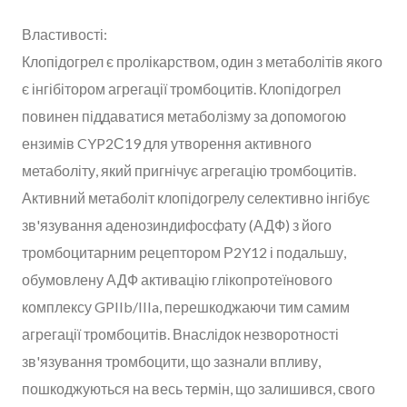
Властивості:
Клопідогрел є пролікарством, один з метаболітів якого
є інгібітором агрегації тромбоцитів. Клопідогрел
повинен піддаватися метаболізму за допомогою
ензимів CYP2С19 для утворення активного
метаболіту, який пригнічує агрегацію тромбоцитів.
Активний метаболіт клопідогрелу селективно інгібує
зв'язування аденозиндифосфату (АДФ) з його
тромбоцитарним рецептором Р2Y12 і подальшу,
обумовлену АДФ активацію глікопротеїнового
комплексу GPIIb/IIIa, перешкоджаючи тим самим
агрегації тромбоцитів. Внаслідок незворотності
зв'язування тромбоцити, що зазнали впливу,
пошкоджуються на весь термін, що залишився, свого