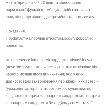
життя (приблизно 7-10 днів), а відновлення
нормальної функції тромбоцитів здійснюється зі
швидкістю, що відповідає тромбоцитарному циклу.
Показання:
Профілактика проявів атеротромбозу у дорослих
пацієнтів:
які перенесли інфаркт міокарда; ішемічний інсульт
(початок лікування — через 7 днів, але не пізніше ніж
через 6 місяців після виникнення) або у яких
діагностовано захворювання периферичних артерій
(ураження артерії та атеротромбоз судин нижніх
кінцівок); з гострим коронарним синдромом; з гострим
коронарним синдромом без підйому сегмента S–T