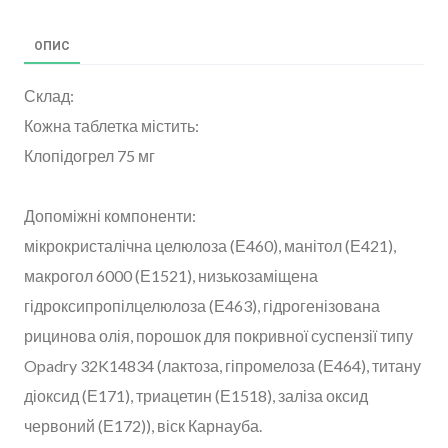
ОПИС
Склад:
Кожна таблетка містить:
Клопідогрел 75 мг
Допоміжні компоненти:
мікрокристалічна целюлоза (Е460), манітол (Е421),
макрогол 6000 (Е1521), низькозаміщена
гідроксипропілцелюлоза (Е463), гідрогенізована
рицинова олія, порошок для покривної суспензії типу
Opadry 32K14834 (лактоза, гіпромелоза (Е464), титану
діоксид (Е171), триацетин (Е1518), заліза оксид
червоний (Е172)), віск Карнауба.