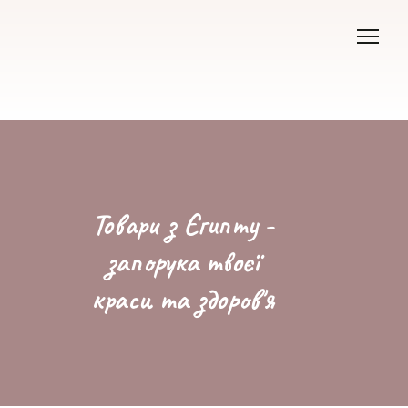
Товари з Єгипту -
запорука твоєї
краси та здоров'я