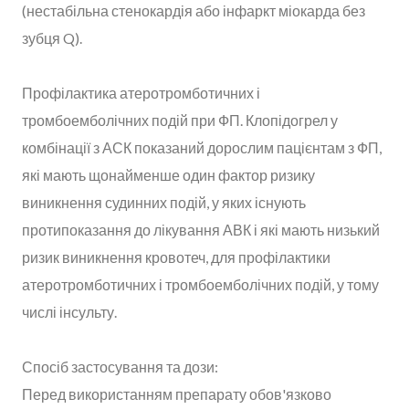
(нестабільна стенокардія або інфаркт міокарда без
зубця Q).
Профілактика атеротромботичних і
тромбоемболічних подій при ФП. Клопідогрел у
комбінації з АСК показаний дорослим пацієнтам з ФП,
які мають щонайменше один фактор ризику
виникнення судинних подій, у яких існують
протипоказання до лікування АВК і які мають низький
ризик виникнення кровотеч, для профілактики
атеротромботичних і тромбоемболічних подій, у тому
числі інсульту.
Спосіб застосування та дози:
Перед використанням препарату обов'язково