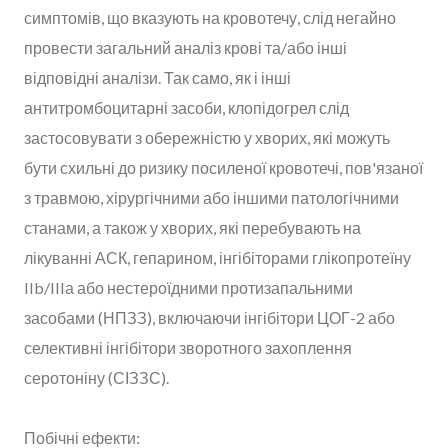
симптомів, що вказують на кровотечу, слід негайно
провести загальний аналіз крові та/або інші
відповідні аналізи. Так само, як і інші
антитромбоцитарні засоби, клопідогрел слід
застосовувати з обережністю у хворих, які можуть
бути схильні до ризику посиленої кровотечі, пов'язаної
з травмою, хірургічними або іншими патологічними
станами, а також у хворих, які перебувають на
лікуванні АСК, гепарином, інгібіторами глікопротеїну
IIb/IIIа або нестероїдними протизапальними
засобами (НПЗЗ), включаючи інгібітори ЦОГ-2 або
селективні інгібітори зворотного захоплення
серотоніну (СІЗЗС).
Побічні ефекти: