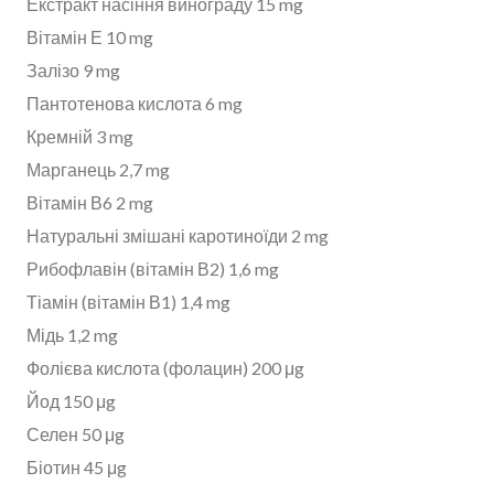
Екстракт насіння винограду 15 mg
Вітамін Е 10 mg
Залізо 9 mg
Пантотенова кислота 6 mg
Кремній 3 mg
Марганець 2,7 mg
Вітамін В6 2 mg
Натуральні змішані каротиноїди 2 mg
Рибофлавін (вітамін В2) 1,6 mg
Тіамін (вітамін В1) 1,4 mg
Мідь 1,2 mg
Фолієва кислота (фолацин) 200 μg
Йод 150 μg
Селен 50 μg
Біотин 45 μg