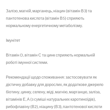
Залізо, магній, марганець, ніацин (вітамін В3) та
пантотенова кислота (вітамін В5) сприяють
нормальному енергетичному метаболізму.
Імунітет
Вітамін D, вітамін С та цинк сприяють нормальній
роботі імунної системи.
Рекомендації щодо споживання: застосовувати як
дієтичну добавку для дорослих, як додаткове джерело
біотину, цинку, селену, міді, магнію, марганцю, заліза,
вітамінів Е, А (з суміші натуральних каротиноїдів),
рибофлавіну (В2), ніацину (В3), пантотенової кислоти