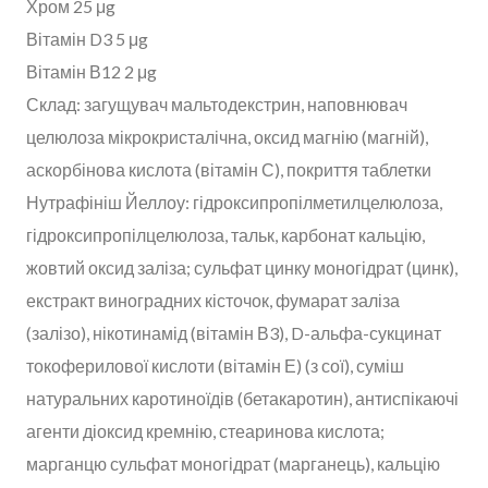
Хром 25 μg
Вітамін D3 5 μg
Вітамін В12 2 μg
Склад: загущувач мальтодекстрин, наповнювач
целюлоза мікрокристалічна, оксид магнію (магній),
аскорбінова кислота (вітамін С), покриття таблетки
Нутрафініш Йеллоу: гідроксипропілметилцелюлоза,
гідроксипропілцелюлоза, тальк, карбонат кальцію,
жовтий оксид заліза; сульфат цинку моногідрат (цинк),
екстракт виноградних кісточок, фумарат заліза
(залізо), нікотинамід (вітамін В3), D-альфа-сукцинат
токоферилової кислоти (вітамін Е) (з сої), суміш
натуральних каротиноїдів (бетакаротин), антиспікаючі
агенти діоксид кремнію, стеаринова кислота;
марганцю сульфат моногідрат (марганець), кальцію