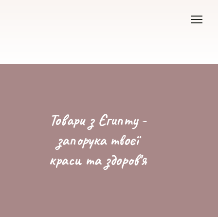
Товари з Єгипту -
запорука твоєї
краси та здоров'я