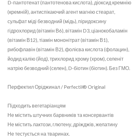
D-пантотенат (пантотенова кислота), діоксид кремнію
(кремній), антиспікаючий агент магнію стеарат,
сульфат міді безводний (мідь), піридоксину
гідрохлорид (вітамін В6), вітамін D3, ціанокобаламін
(вітамін В12), тіамін мононітрат (вітамін В1),
рибофлавін (вітамін В2), фолієва кислота (фолацин),
йодид калію (йод), трихлорид хрому (хром), селеніт
натрію безводний (селен), D-біотин (біотин). Без ГМО.
Перфектил Оріджинал / Perfectil® Original
Підходить вегетаріанцям
Не містить штучних барвників та консервантів
Не містить лактози, глютену, дріжджів, желатину
Не тестується на тваринах.