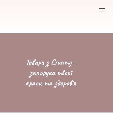
Товари з Єгипту -
запорука твоєї
краси та здоров'я