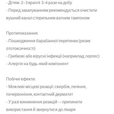
- Дітям: 2–3 краплі 3–4 рази на добу
- Перед закапуванням рекомендується очистити
вушний канал стерильним ватним тампоном
Протипоказання:
- Пошкодження барабанної перетинки (ризик
ототоксичності)
- Грибкові або вірусні інфекції (наприклад, герпес)
- Алергія на будь-який компонент
Побічні ефекти:
- Можливі місцеві реакції: свербіж, печіння,
почервоніння, контактний дерматит
- У разі виникнення реакцій — припинити
використання й звернутися до лікаря