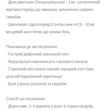
- Дексаметазон (Dexamethasone) – 1 мг: синтетичний
кортикостероїд, що зменшує запалення, набряк і
свербіж.
- Цинхокаїн гідрохлорид (Cinchocaine HCl) – 10 мг:
місцевий анестетик, що знімає біль.
Показання до застосування:
- Гострий дифузний зовнішній отит
- Фурункульоз зовнішнього слухового каналу
- Серозний або конгестивний середній отит (при
цілісній барабанній перетинці)
- Болі у вухах (оталгія) та свербіж
Спосіб застосування:
- Дорослим: 3–5 крапель у вухо 3–4 рази на добу