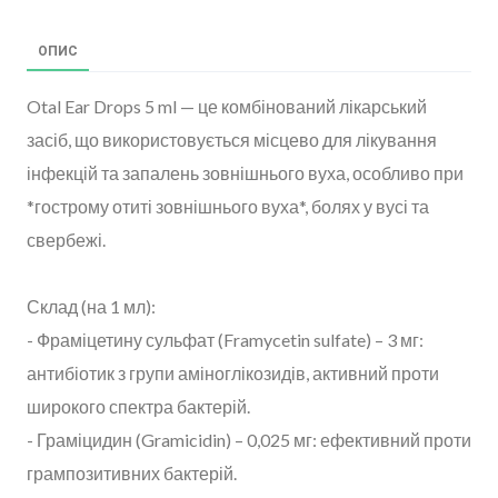
ОПИС
Otal Ear Drops 5 ml — це комбінований лікарський
засіб, що використовується місцево для лікування
інфекцій та запалень зовнішнього вуха, особливо при
*гострому отиті зовнішнього вуха*, болях у вусі та
свербежі.
Склад (на 1 мл):
- Фраміцетину сульфат (Framycetin sulfate) – 3 мг:
антибіотик з групи аміноглікозидів, активний проти
широкого спектра бактерій.
- Граміцидин (Gramicidin) – 0,025 мг: ефективний проти
грампозитивних бактерій.