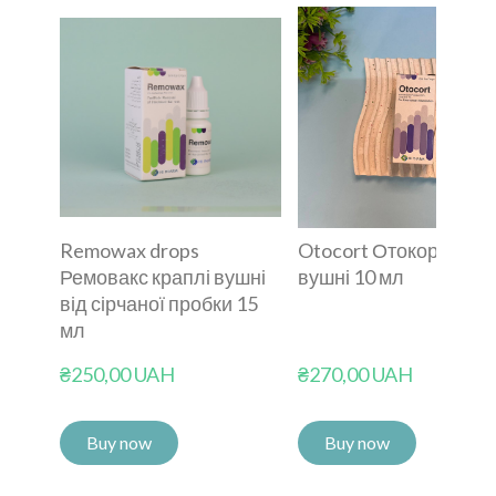
Remowax drops
Otocort Отокорт крап
Ремовакс краплі вушні
вушні 10 мл
від сірчаної пробки 15
мл
₴250,00 UAH
₴270,00 UAH
Buy now
Buy now