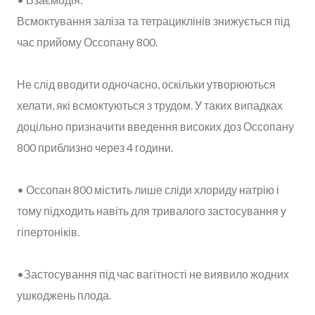
Всмоктування заліза та тетрациклінів знижується під
час прийому Оссопану 800.
Не слід вводити одночасно, оскільки утворюються
хелати, які всмоктуються з трудом. У таких випадках
доцільно призначити введення високих доз Оссопану
800 приблизно через 4 години.
• Оссопан 800 містить лише сліди хлориду натрію і
тому підходить навіть для тривалого застосування у
гіпертоніків.
•Застосування під час вагітності не виявило жодних
ушкоджень плода.