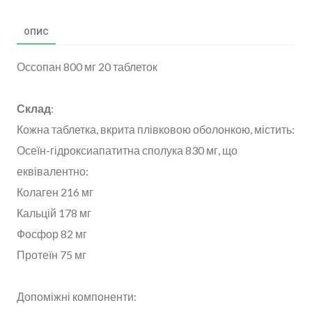
ОПИС
Оссопан 800 мг 20 таблеток
Склад
:
Кожна таблетка, вкрита плівковою оболонкою, містить:
Осеїн-гідроксиапатитна сполука 830 мг, що
еквівалентно:
Колаген 216 мг
Кальцій 178 мг
Фосфор 82 мг
Протеїн 75 мг
Допоміжні компоненти: