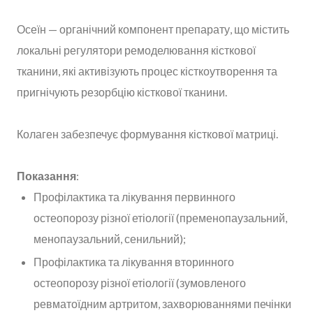
Осеїн — органічний компонент препарату, що містить
локальні регулятори ремоделювання кісткової
тканини, які активізують процес кісткоутворення та
пригнічують резорбцію кісткової тканини.
Колаген забезпечує формування кісткової матриці.
Показання
:
Профілактика та лікування первинного
остеопорозу різної етіології (пременопаузальний,
менопаузальний, сенильний);
Профілактика та лікування вторинного
остеопорозу різної етіології (зумовленого
ревматоїдним артритом, захворюваннями печінки