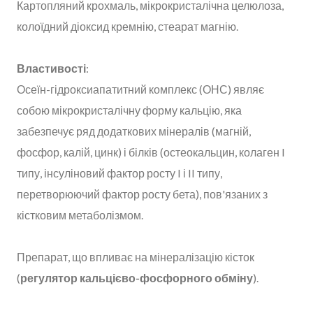
Картопляний крохмаль, мікрокристалічна целюлоза,
колоїдний діоксид кремнію, стеарат магнію.
Властивості
:
Осеїн-гідроксиапатитний комплекс (ОНС) являє
собою мікрокристалічну форму кальцію, яка
забезпечує ряд додаткових мінералів (магній,
фосфор, калій, цинк) і білків (остеокальцин, колаген I
типу, інсуліновий фактор росту I і II типу,
перетворюючий фактор росту бета), пов'язаних з
кістковим метаболізмом.
Препарат, що впливає на мінералізацію кісток
(
регулятор кальцієво-фосфорного обміну
).