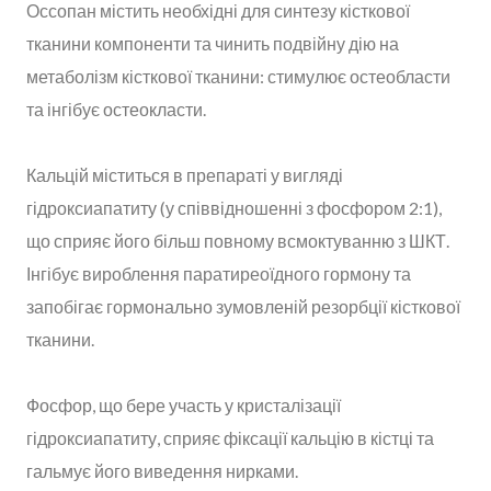
Оссопан містить необхідні для синтезу кісткової
тканини компоненти та чинить подвійну дію на
метаболізм кісткової тканини: стимулює остеобласти
та інгібує остеокласти.
Кальцій міститься в препараті у вигляді
гідроксиапатиту (у співвідношенні з фосфором 2:1),
що сприяє його більш повному всмоктуванню з ШКТ.
Інгібує вироблення паратиреоїдного гормону та
запобігає гормонально зумовленій резорбції кісткової
тканини.
Фосфор, що бере участь у кристалізації
гідроксиапатиту, сприяє фіксації кальцію в кістці та
гальмує його виведення нирками.