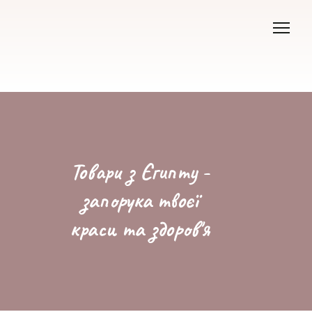
Товари з Єгипту -
запорука твоєї
краси та здоров'я