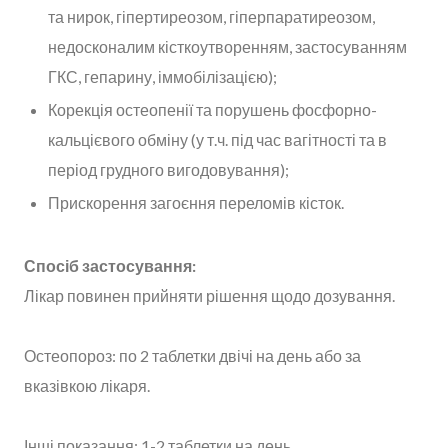
та нирок, гіпертиреозом, гіперпаратиреозом,
недосконалим кісткоутворенням, застосуванням
ГКС, гепарину, іммобілізацією);
Корекція остеопенії та порушень фосфорно-
кальцієвого обміну (у т.ч. під час вагітності та в
період грудного вигодовування);
Прискорення загоєння переломів кісток.
Спосіб застосування:
Лікар повинен прийняти рішення щодо дозування.
Остеопороз: по 2 таблетки двічі на день або за
вказівкою лікаря.
Інші показання: 1-2 таблетки на день.