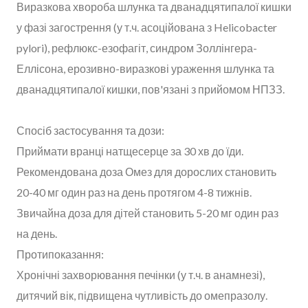
Виразкова хвороба шлунка та дванадцятипалої кишки
у фазі загострення (у т.ч. асоційована з Helicobacter
pylori), рефлюкс-езофагіт, синдром Золлінгера-
Еллісона, ерозивно-виразкові ураження шлунка та
дванадцятипалої кишки, пов'язані з прийомом НПЗЗ.
Спосіб застосування та дози:
Приймати вранці натщесерце за 30 хв до їди.
Рекомендована доза Омез для дорослих становить
20-40 мг один раз на день протягом 4-8 тижнів.
Звичайна доза для дітей становить 5-20 мг один раз
на день.
Протипоказання:
Хронічні захворювання печінки (у т.ч. в анамнезі),
дитячий вік, підвищена чутливість до омепразолу.