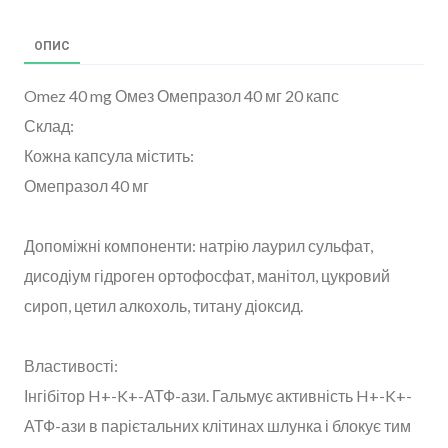
ОПИС
Omez 40 mg Омез Омепразол 40 мг 20 капс
Склад:
Кожна капсула містить:
Омепразол 40 мг
Допоміжні компоненти: натрію лаурил сульфат,
дисодіум гідроген ортофосфат, манітол, цукровий
сироп, цетил алкохоль, титану діоксид.
Властивості:
Інгібітор H+-K+-АТФ-ази. Гальмує активність H+-K+-
АТФ-ази в парієтальних клітинах шлунка і блокує тим