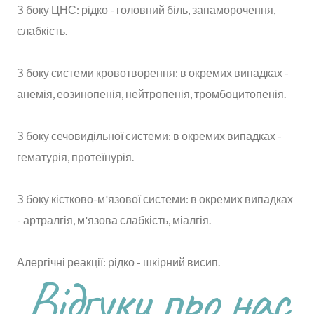
З боку ЦНС: рідко - головний біль, запаморочення,
слабкість.
З боку системи кровотворення: в окремих випадках -
анемія, еозинопенія, нейтропенія, тромбоцитопенія.
З боку сечовидільної системи: в окремих випадках -
гематурія, протеїнурія.
З боку кістково-м'язової системи: в окремих випадках
- артралгія, м'язова слабкість, міалгія.
Алергічні реакції: рідко - шкірний висип.
Відгуки про нас