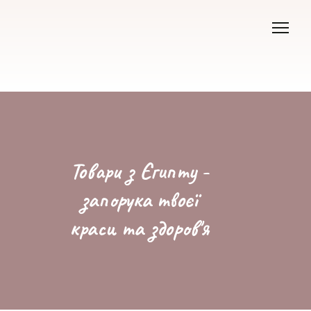
Товари з Єгипту -
запорука твоєї
краси та здоров'я