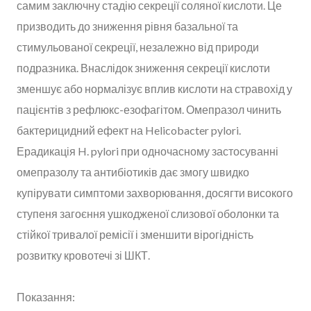
самим заключну стадію секреції соляної кислоти. Це
призводить до зниження рівня базальної та
стимульованої секреції, незалежно від природи
подразника. Внаслідок зниження секреції кислоти
зменшує або нормалізує вплив кислоти на стравохід у
пацієнтів з рефлюкс-езофагітом. Омепразол чинить
бактерицидний ефект на Helicobacter pylori.
Ерадикація H. pylori при одночасному застосуванні
омепразолу та антибіотиків дає змогу швидко
купірувати симптоми захворювання, досягти високого
ступеня загоєння ушкодженої слизової оболонки та
стійкої тривалої ремісії і зменшити вірогідність
розвитку кровотечі зі ШКТ.
Показання: