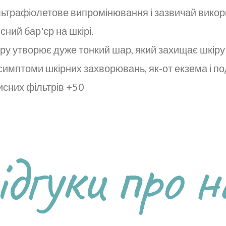
льтрафіолетове випромінювання і зазвичай викор
ний бар'єр на шкірі.
іру утворює дуже тонкий шар, який захищає шкіру
имптоми шкірних захворювань, як-от екзема і п
сних фільтрів +50
ідгуки про н