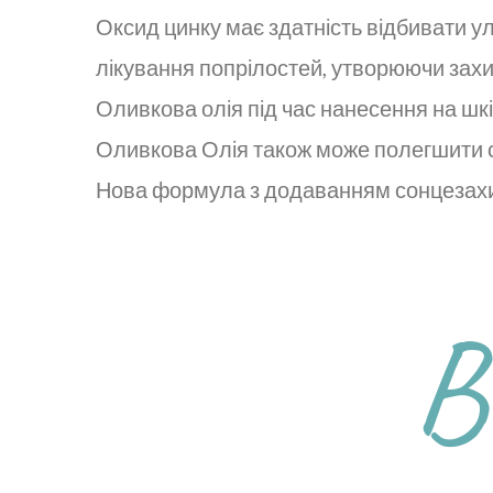
Оксид цинку має здатність відбивати у
лікування попрілостей, утворюючи захис
Оливкова олія під час нанесення на шк
Оливкова Олія також може полегшити с
Нова формула з додаванням сонцезахи
В