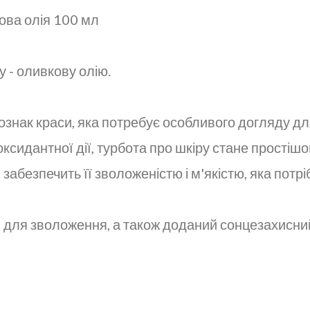
кова олія 100 мл
у - оливкову олію.
знак краси, яка потребує особливого догляду для
оксидантної дії, турбота про шкіру стане простіш
 забезпечить її зволоженістю і м'якістю, яка потр
ви для зволоження, а також доданий сонцезахисни