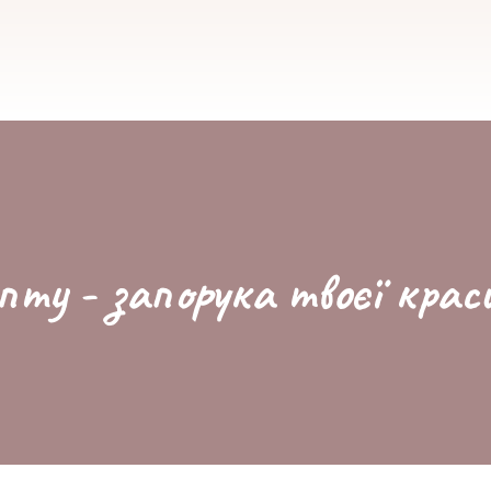
пту - запорука твоєї крас