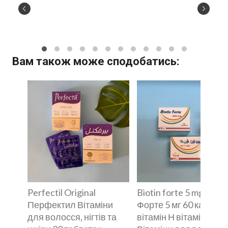
Вам також може сподобатись:
Perfectil Original
Biotin forte 5 mg Біот
Перфектил Вітаміни
Форте 5 мг 60 капсул
для волосся, нігтів та
вітамін Н вітамін В7