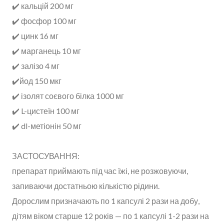
✔️ кальцій 200 мг
✔️ фосфор 100 мг
✔️ цинк 16 мг
✔️ марганець 10 мг
✔️ залізо 4 мг
✔️йод 150 мкг
✔️ ізолят соєвого білка 1000 мг
✔️ L-цистеїн 100 мг
✔️ dl-метіонін 50 мг
ЗАСТОСУВАННЯ:
препарат приймають під час їжі, не розжовуючи,
запиваючи достатньою кількістю рідини.
Дорослим призначають по 1 капсулі 2 рази на добу,
дітям віком старше 12 років — по 1 капсулі 1-2 рази на