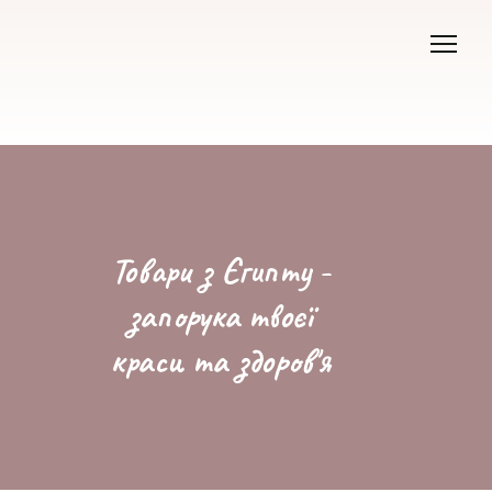
Товари з Єгипту -
запорука твоєї
краси та здоров'я