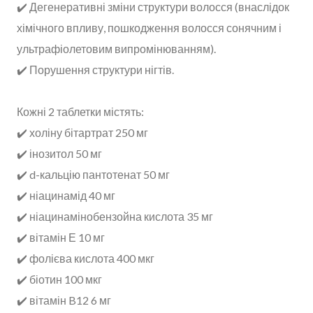
✔️ Дегенеративні зміни структури волосся (внаслідок
хімічного впливу, пошкодження волосся сонячним і
ультрафіолетовим випромінюванням).
✔️ Порушення структури нігтів.
Кожні 2 таблетки містять:
✔️ холіну бітартрат 250 мг
✔️ інозитол 50 мг
✔️ d-кальцію пантотенат 50 мг
✔️ ніацинамід 40 мг
✔️ ніацинамінобензойна кислота 35 мг
✔️ вітамін Е 10 мг
✔️ фолієва кислота 400 мкг
✔️ біотин 100 мкг
✔️ вітамін B12 6 мг