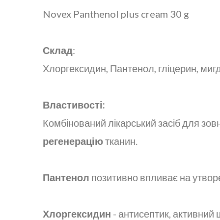
Novex Panthenol plus cream 30 g
Склад
:
Хлоргексидин, Пантенол, гліцерин, миг
Властивості:
Комбінований лікарський засіб для зов
регенерацію
тканин.
Пантенол
позитивно впливає на утворе
Хлоргексидин
- антисептик, активний