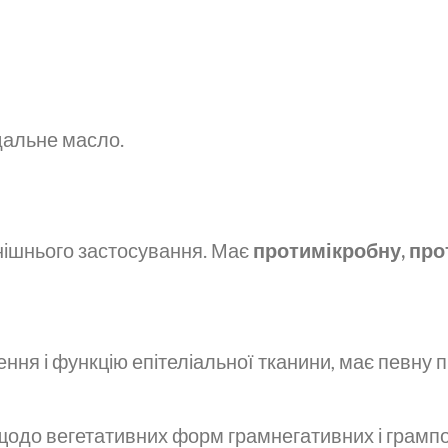
дальне масло.
нішнього застосування. Має
протимікробну, пр
ння і функцію епітеліальної тканини, має певну 
 щодо вегетативних форм грамнегативних і грампоз