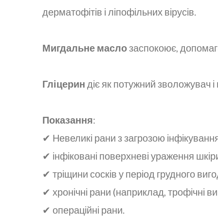
дерматофітів і ліпофільних вірусів.
Мигдальне масло
заспокоює, допомага
Гліцерин
діє як потужний зволожувач і 
Показання
:
✔ Невеликі рани з загрозою інфікування 
✔ інфіковані поверхневі ураження шкір
✔ тріщини сосків у період грудного ви
✔ хронічні рани (наприклад, трофічні ви
✔ операційні рани.