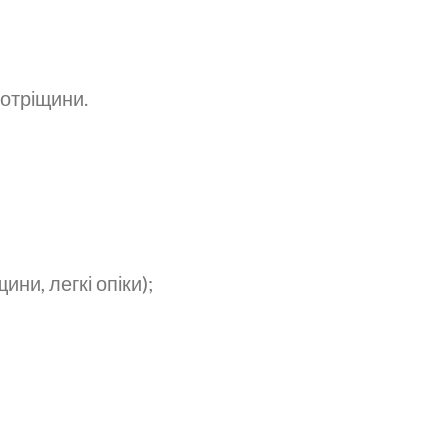
ротріщини.
ини, легкі опіки);