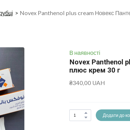
 рубці
Novex Panthenol plus cream Новекс Пант
В наявності
Novex Panthenol 
плюс крем 30 г
₴340,00 UAH
Додати до к