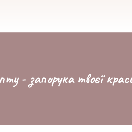
пту - запорука твоєї крас