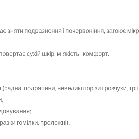
є зняти подразнення і почервоніння, загоює мік
повертає сухій шкірі м'якість і комфорт.
(садна, подряпини, невеликі порізи і розчухи, тріщ
и;
годовування;
разки гомілки, пролежні);