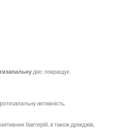
отизапальну
дію: покращує
протизапальну активність.
итивних бактерій, а також дріжджів,