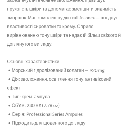
пружність шкіри та допомагає зменшити видимість
зморшок. Має комплексну дію «all-in-one» — поєднує
властивості сироватки та крему. Сприяє
вирівнюванню тону шкіри та надає їй більш свіжого й
доглянутого вигляду.
Основні характеристики:
• Морський гідролізований колаген — 920 mg
• Дія: зволоження, освітлення тону, антивіковий
ефект
• Тип: крем-ампула
• Обʼєм: 230 мл (7.78 oz)
• Серія: Professional Series Ampules
• Підходить для щоденного догляду