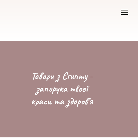
Товари з Єгипту -
запорука твоєї
краси та здоров'я