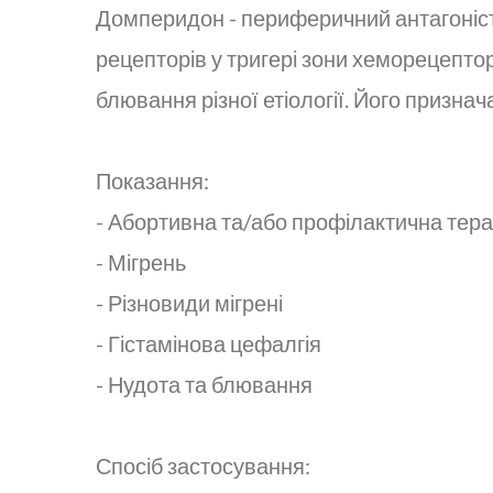
Домперидон - периферичний антагоніст
рецепторів у тригері зони хеморецептор
блювання різної етіології. Його призна
Показання:
- Абортивна та/або профілактична тера
- Мігрень
- Різновиди мігрені
- Гістамінова цефалгія
- Нудота та блювання
Спосіб застосування: