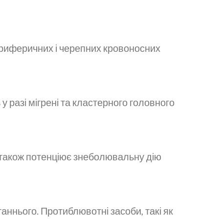
периферичних і черепних кровоносних
 разі мігрені та кластерного головного
 також потенціює знеболювальну дію
аннього. Протиблювотні засоби, такі як