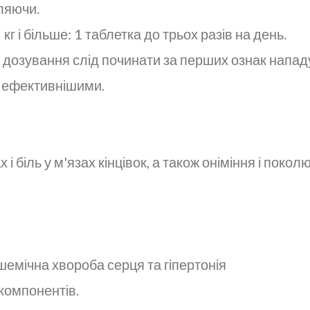
ляючи.
 кг і більше: 1 таблетка до трьох разів на день.
дозування слід починати за перших ознак нападу,
ь ефективнішими.
 і біль у м'язах кінцівок, а також оніміння і поколю
емічна хвороба серця та гіпертонія
 компонентів.