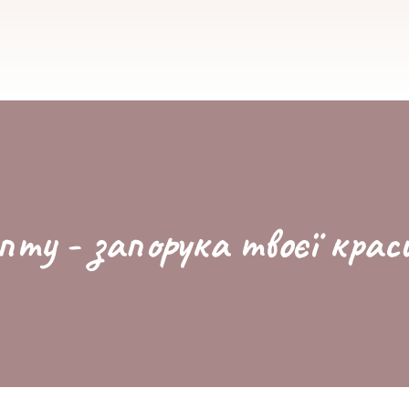
пту - запорука твоєї крас