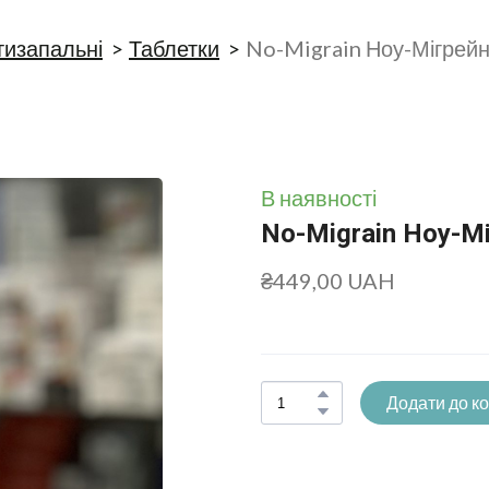
тизапальні
Таблетки
No-Migrain Ноу-Мігрейн
В наявності
No-Migrain Ноу-М
₴449,00 UAH
Додати до к