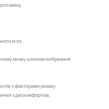
рготаміну.
нати м'яз.
вному мозку шляхом інгібування
єнтів з факторами ризику
арячки з дискомфортом.