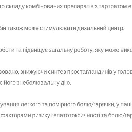
до складу комбінованих препаратів з тартратом е
 Він також може стимулювати дихальний центр.
боти та підвищує загальну роботу, яку може вико
зовано, знижуючи синтез простагландинів у голо
є його знеболювальну дію.
вання легкого та помірного болю/гарячки, у паці
 з факторами ризику гепатотоксичності та болю/г