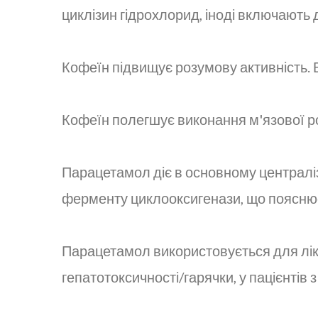
циклізин гідрохлорид, іноді включають 
Кофеїн підвищує розумову активність.
Кофеїн полегшує виконання м'язової ро
Парацетамол діє в основному централі
ферменту циклооксигенази, що поясню
Парацетамол використовується для ліку
гепатотоксичності/гарячки, у пацієнтів