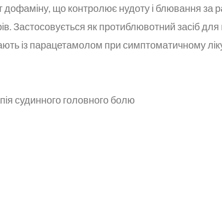
 дофаміну, що контролює нудоту і блювання за 
ів. Застосовується як протиблювотний засіб для 
чають із парацетамолом при симптоматичному ліку
пія судинного головного болю