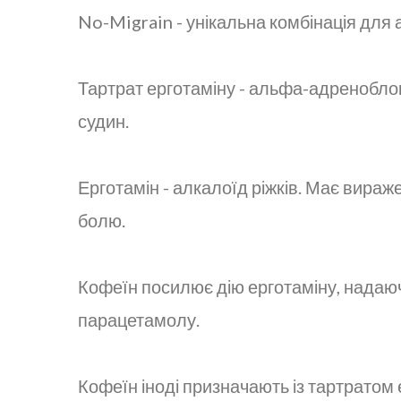
No-Migrain - унікальна комбінація для 
Тартрат ерготаміну - альфа-адреноблок
судин.
Ерготамін - алкалоїд ріжків. Має вираж
болю.
Кофеїн посилює дію ерготаміну, надаю
парацетамолу.
Кофеїн іноді призначають із тартратом