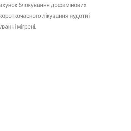
рахунок блокування дофамінових
короткочасного лікування нудоти і
ванні мігрені.