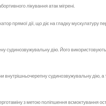
абортивного лікування атак мігрені.
атор прямої дії, що діє на гладку мускулатуру 
ену судинозвужувальну дію. Його використовують у
чи внутрішньочерепну судинозвужувальну дію, а
 ерготаміну з метою поліпшення всмоктування ост