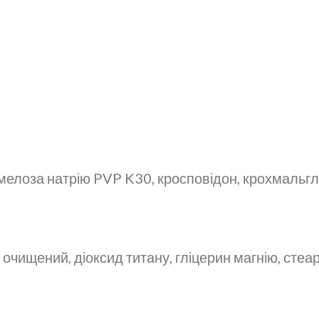
лоза натрію PVP K30, кросповідон, крохмальглік
 очищений, діоксид титану, гліцерин магнію, сте