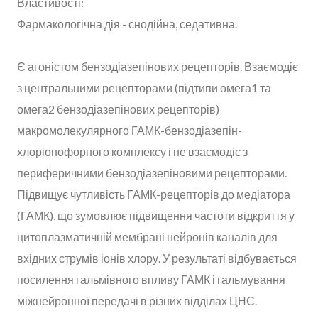
Властивості:
Фармакологічна дія - снодійна, седативна.
Є агоністом бензодіазепінових рецепторів. Взаємодіє
з центральними рецепторами (підтипи омега1 та
омега2 бензодіазепінових рецепторів)
макромолекулярного ГАМК-бензодіазепін-
хлоріонофорного комплексу і не взаємодіє з
периферичними бензодіазепіновими рецепторами.
Підвищує чутливість ГАМК-рецепторів до медіатора
(ГАМК), що зумовлює підвищення частоти відкриття у
цитоплазматичній мембрані нейронів каналів для
вхідних струмів іонів хлору. У результаті відбувається
посилення гальмівного впливу ГАМК і гальмування
міжнейронної передачі в різних відділах ЦНС.