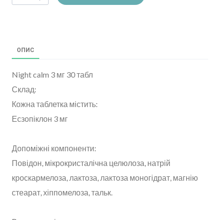
ОПИС
Night calm 3 мг 30 табл
Склад:
Кожна таблетка містить:
Есзопіклон 3 мг
Допоміжні компоненти:
Повідон, мікрокристалічна целюлоза, натрій
кроскармелоза, лактоза, лактоза моногідрат, магнію
стеарат, хіппомелоза, тальк.