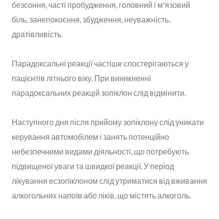
безсоння, часті пробудження, головний і м'язовий
біль, занепокоєння, збудження, неуважність,
дратівливість.
Парадоксальні реакції частіше спостерігаються у
пацієнтів літнього віку. При виникненні
парадоксальних реакцій зопіклон слід відмінити.
Наступного дня після прийому зопіклону слід уникати
керування автомобілем і занять потенційно
небезпечними видами діяльності, що потребують
підвищеної уваги та швидкої реакції. У період
лікування есзопіклоном слід утриматися від вживання
алкогольних напоїв або ліків, що містять алкоголь.