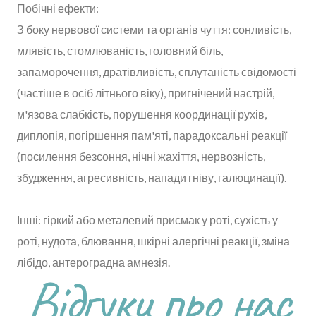
Побічні ефекти:
З боку нервової системи та органів чуття: сонливість,
млявість, стомлюваність, головний біль,
запаморочення, дратівливість, сплутаність свідомості
(частіше в осіб літнього віку), пригнічений настрій,
м'язова слабкість, порушення координації рухів,
диплопія, погіршення пам'яті, парадоксальні реакції
(посилення безсоння, нічні жахіття, нервозність,
збудження, агресивність, напади гніву, галюцинації).
Інші: гіркий або металевий присмак у роті, сухість у
роті, нудота, блювання, шкірні алергічні реакції, зміна
лібідо, антероградна амнезія.
Відгуки про нас