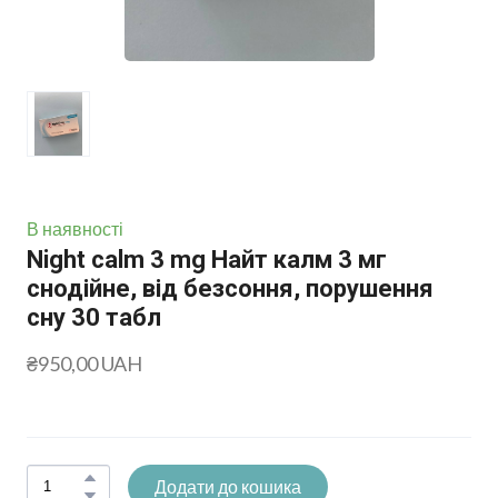
В наявності
Night calm 3 mg Найт калм 3 мг
снодійне, від безсоння, порушення
сну 30 табл
₴950,00 UAH
Додати до кошика