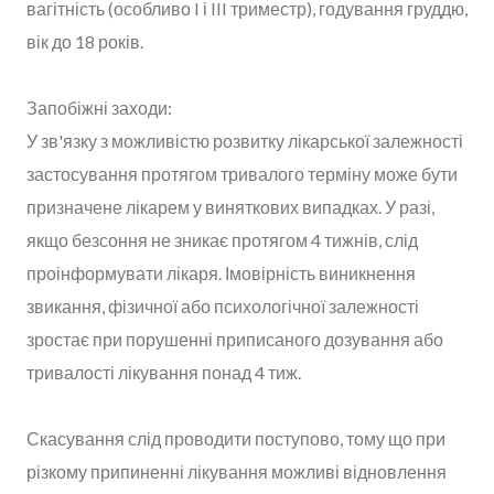
вагітність (особливо I і III триместр), годування груддю,
вік до 18 років.
Запобіжні заходи:
У зв'язку з можливістю розвитку лікарської залежності
застосування протягом тривалого терміну може бути
призначене лікарем у виняткових випадках. У разі,
якщо безсоння не зникає протягом 4 тижнів, слід
проінформувати лікаря. Імовірність виникнення
звикання, фізичної або психологічної залежності
зростає при порушенні приписаного дозування або
тривалості лікування понад 4 тиж.
Скасування слід проводити поступово, тому що при
різкому припиненні лікування можливі відновлення