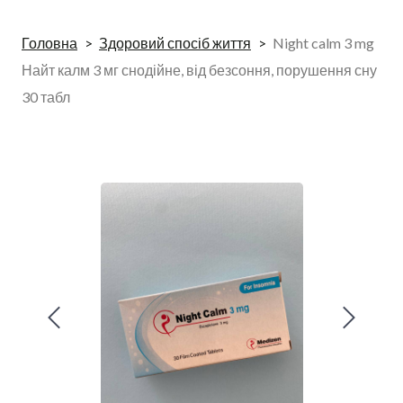
Головна
Здоровий спосіб життя
Night calm 3 mg
Найт калм 3 мг снодійне, від безсоння, порушення сну
30 табл