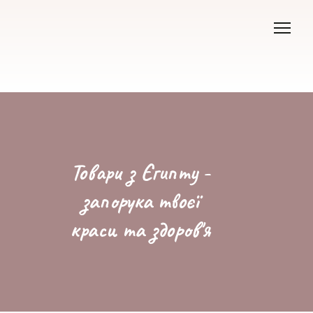
Товари з Єгипту -
запорука твоєї
краси та здоров'я