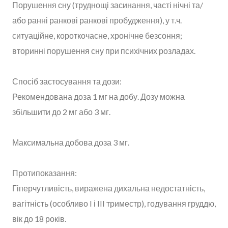
Порушення сну (труднощі засинання, часті нічні та/
або ранні ранкові ранкові пробудження), у т.ч.
ситуаційне, короткочасне, хронічне безсоння;
вторинні порушення сну при психічних розладах.
Спосіб застосування та дози:
Рекомендована доза 1 мг на добу. Дозу можна
збільшити до 2 мг або 3 мг.
Максимальна добова доза 3 мг.
Протипоказання:
Гіперчутливість, виражена дихальна недостатність,
вагітність (особливо I і III триместр), годування груддю,
вік до 18 років.