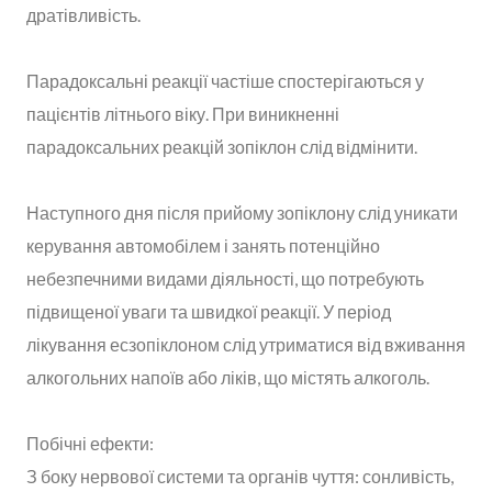
дратівливість.
Парадоксальні реакції частіше спостерігаються у
пацієнтів літнього віку. При виникненні
парадоксальних реакцій зопіклон слід відмінити.
Наступного дня після прийому зопіклону слід уникати
керування автомобілем і занять потенційно
небезпечними видами діяльності, що потребують
підвищеної уваги та швидкої реакції. У період
лікування есзопіклоном слід утриматися від вживання
алкогольних напоїв або ліків, що містять алкоголь.
Побічні ефекти:
З боку нервової системи та органів чуття: сонливість,