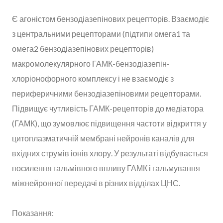
Є агоністом бензодіазепінових рецепторів. Взаємодіє
з центральними рецепторами (підтипи омега1 та
омега2 бензодіазепінових рецепторів)
макромолекулярного ГАМК-бензодіазепін-
хлоріонофорного комплексу і не взаємодіє з
периферичними бензодіазепіновими рецепторами.
Підвищує чутливість ГАМК-рецепторів до медіатора
(ГАМК), що зумовлює підвищення частоти відкриття у
цитоплазматичній мембрані нейронів каналів для
вхідних струмів іонів хлору. У результаті відбувається
посилення гальмівного впливу ГАМК і гальмування
міжнейронної передачі в різних відділах ЦНС.
Показання: