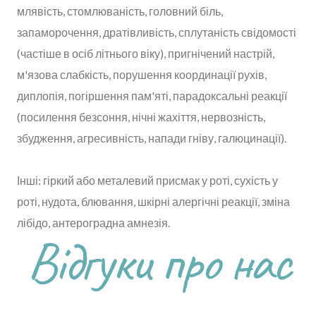
млявість, стомлюваність, головний біль,
запаморочення, дратівливість, сплутаність свідомості
(частіше в осіб літнього віку), пригнічений настрій,
м'язова слабкість, порушення координації рухів,
диплопія, погіршення пам'яті, парадоксальні реакції
(посилення безсоння, нічні жахіття, нервозність,
збудження, агресивність, напади гніву, галюцинації).
Інші: гіркий або металевий присмак у роті, сухість у
роті, нудота, блювання, шкірні алергічні реакції, зміна
лібідо, антероградна амнезія.
Відгуки про нас