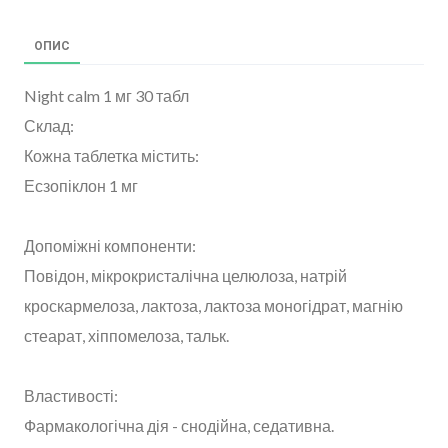
ОПИС
Night calm 1 мг 30 табл
Склад:
Кожна таблетка містить:
Есзопіклон 1 мг
Допоміжні компоненти:
Повідон, мікрокристалічна целюлоза, натрій
кроскармелоза, лактоза, лактоза моногідрат, магнію
стеарат, хіппомелоза, тальк.
Властивості:
Фармакологічна дія - снодійна, седативна.