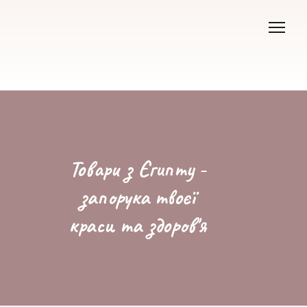
Товари з Єгипту -
запорука твоєї
краси та здоров'я