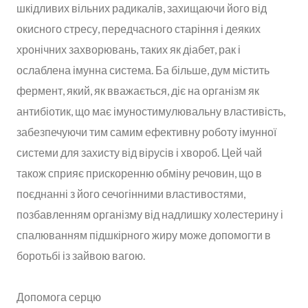
шкідливих вільних радикалів, захищаючи його від
окисного стресу, передчасного старіння і деяких
хронічних захворювань, таких як діабет, рак і
ослаблена імунна система. Ба більше, дум містить
фермент, який, як вважається, діє на організм як
антибіотик, що має імуностимулювальну властивість,
забезпечуючи тим самим ефективну роботу імунної
системи для захисту від вірусів і хвороб. Цей чай
також сприяє прискоренню обміну речовин, що в
поєднанні з його сечогінними властивостями,
позбавленням організму від надлишку холестерину і
спалюванням підшкірного жиру може допомогти в
боротьбі із зайвою вагою.
Допомога серцю