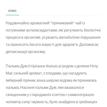
ОПИС
Надзвичайно ароматний "пряниковий" чай із
потужними антиоксидантами, які регулюють біологічні
процеси в організмі, усувають метаболічні порушення
та приносять багато користі для здоров'я. Допомагає
детоксикації організму.
Пальма Дум (Hiphaene thebaica) родом з долини Нілу.
Має сильний аромат, з плодами, що нагадують
імбирний пряник, вона широко відома як пряникова
пальма. Насіння пальми Дум, яке вважалося
священним у стародавніх єгиптян і символізувало
чоловічу силу і мужність, було знайдено в гробницях