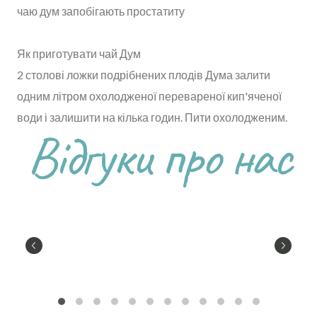
чаю дум запобігають простатиту
Як приготувати чай Дум
2 столові ложки подрібнених плодів Дума залити
одним літром охолодженої перевареної кип'яченої
води і залишити на кілька годин. Пити охолодженим.
Відгуки про нас