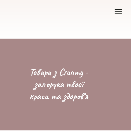
Товари з Єгипту -
запорука твоєї
краси та здоров'я