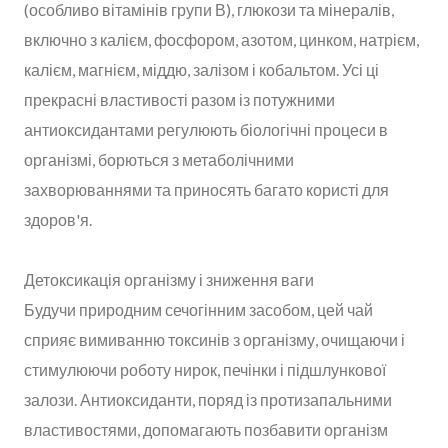
(особливо вітамінів групи В), глюкози та мінералів,
включно з калієм, фосфором, азотом, цинком, натрієм,
калієм, магнієм, міддю, залізом і кобальтом. Усі ці
прекрасні властивості разом із потужними
антиоксидантами регулюють біологічні процеси в
організмі, борються з метаболічними
захворюваннями та приносять багато користі для
здоров'я.
Детоксикація організму і зниження ваги
Будучи природним сечогінним засобом, цей чай
сприяє вимиванню токсинів з організму, очищаючи і
стимулюючи роботу нирок, печінки і підшлункової
залози. Антиоксиданти, поряд із протизапальними
властивостями, допомагають позбавити організм