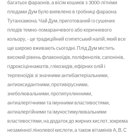
багатьох фараонів, а вісім кошиків з 3000-літніми
плодами Дум було виявлено в гробниці фараона
Тутанхамона. Чай Дум, приготований із сушених
плодів темно-помаранчевого або коричневого
кольору, - це традиційний єгипетський напій, який все
ще широко вживають сьогодні. Плід Дум містить
високий рівень флавоноїдів, поліфенолів, сапонінів,
гідроксіціннаматів, глікозидів, ефірних олій і
терпеноїдів зі значними антибактеріальними,
антиоксидантними, противірусними,
знеболювальними, протипухлинними,
антиалергічними та імунними властивостями,
антиалергійними та імуностимулювальними
властивостями, на додаток до жирних кислот, зокрема
незамінної лінолевої кислоти, а також вітамінів А, В, С