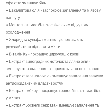
ефект та зменшує біль
• Евкаліптова олія - заспокоює запалення та м'язову
напругу
• Ментол - знімає біль з освіжаючим відчуттям
охолодження
• Хлорид та сульфат магнію - допомагають
розслабити та відновити м'язи
• Вітамін К2 - покращує циркуляцію крові
• Екстракт виноградних кісточок та лляна олія -
зменшують запалення та сприяють загоєнню тканин
• Екстракт зеленого чаю - зменшує запалення завдяки
антиоксидантним властивостям
• Екстракт імбиру - покращує кровообіг та знімає біль
у м'язах
• Екстракт босвелії серрата - зменшує запалення та