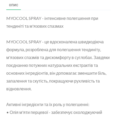
ОПИС
MYOCOOL SPRAY - інтенсивне полегшення при
тендиніті та м'язових спазмах
MYOCOOL SPRAY - це вдосконалена швидкодіюча
формула, розроблена для полегшення тендиніту,
м'язових спазмів та дискомфорту в суглобах. Завдяки
поєднанню потужних натуральних екстрактів та
основних інгредієнтів, він допомагає зменшити біль,
запалення та скутість, покращуючи рухливість та
відновлення.
Активні інгредієнти та їх роль у полегшенні:
• Олія м'яти перцевої - забезпечує охолоджуючий