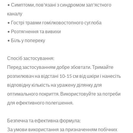
• Симптоми, пов'язані з синдромом зап'ястного
каналу
• Гострі травми гомілковостопного суглоба
• Розтягнення та вивихи
• Біль у попереку
Спосіб застосування:
Перед застосуванням добре збовтати. Тримайте
розпилювач на відстані 10-15 см від шкіри і нанесіть
відповідну кількість на уражену ділянку для
оптимального покриття. Використовуйте за потреби
для ефективного полегшення.
Безпечна та ефективна формула:
За умови використання за призначенням побічних