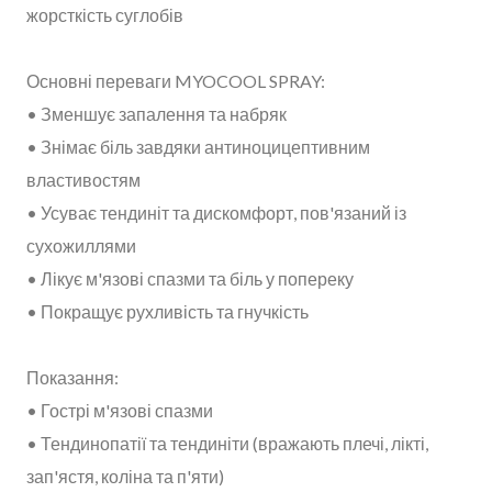
жорсткість суглобів
Основні переваги MYOCOOL SPRAY:
• Зменшує запалення та набряк
• Знімає біль завдяки антиноцицептивним
властивостям
• Усуває тендиніт та дискомфорт, пов'язаний із
сухожиллями
• Лікує м'язові спазми та біль у попереку
• Покращує рухливість та гнучкість
Показання:
• Гострі м'язові спазми
• Тендинопатії та тендиніти (вражають плечі, лікті,
зап'ястя, коліна та п'яти)