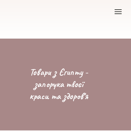
Товари з Єгипту -
запорука твоєї
краси та здоров'я