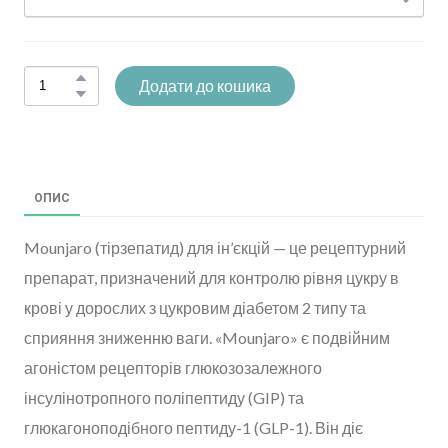
Додати до кошика
ОПИС
Mounjaro (тірзепатид) для ін’єкцій — це рецептурний
препарат, призначений для контролю рівня цукру в
крові у дорослих з цукровим діабетом 2 типу та
сприяння зниженню ваги. «Mounjaro» є подвійним
агоністом рецепторів глюкозозалежного
інсулінотропного поліпептиду (GIP) та
глюкагоноподібного пептиду-1 (GLP-1). Він діє