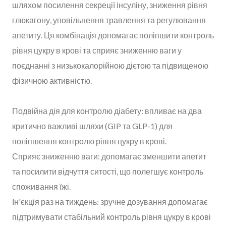
шляхом посилення секреції інсуліну, зниження рівня
глюкагону, уповільнення травлення та регулювання
апетиту. Ця комбінація допомагає поліпшити контроль
рівня цукру в крові та сприяє зниженню ваги у
поєднанні з низькокалорійною дієтою та підвищеною
фізичною активністю.
Подвійна дія для контролю діабету: впливає на два
критично важливі шляхи (GIP та GLP-1) для
поліпшення контролю рівня цукру в крові.
Сприяє зниженню ваги: допомагає зменшити апетит
та посилити відчуття ситості, що полегшує контроль
споживання їжі.
Ін'єкція раз на тиждень: зручне дозування допомагає
підтримувати стабільний контроль рівня цукру в крові