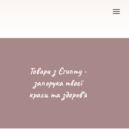
Товари з Єгипту -
запорука твоєї
краси та здоров'я