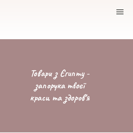
Товари з Єгипту -
запорука твоєї
краси та здоров'я