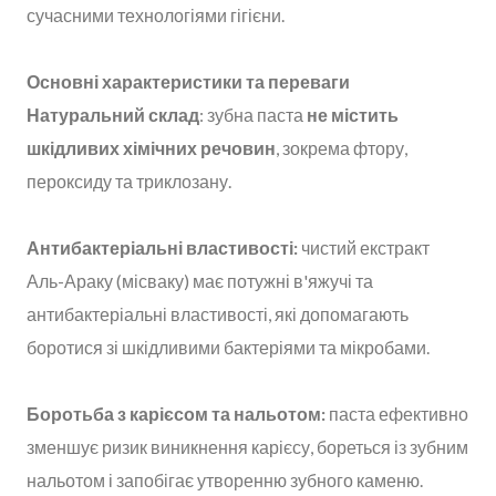
сучасними технологіями гігієни.
Основні характеристики та переваги
Натуральний склад
: зубна паста
не містить
шкідливих хімічних речовин
, зокрема фтору,
пероксиду та триклозану.
Антибактеріальні властивості:
чистий екстракт
Аль-Араку (місваку) має потужні в'яжучі та
антибактеріальні властивості, які допомагають
боротися зі шкідливими бактеріями та мікробами.
Боротьба з карієсом та нальотом:
паста ефективно
зменшує ризик виникнення карієсу, бореться із зубним
нальотом і запобігає утворенню зубного каменю.