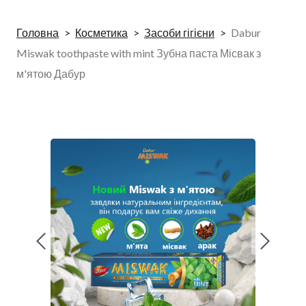
Головна
Косметика
Засоби гігієни
Dabur
Miswak toothpaste with mint Зубна паста Місвак з
м'ятою Дабур