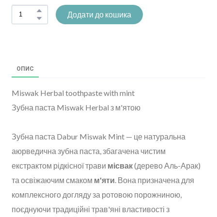
Додати до кошика
ОПИС
Miswak Herbal toothpaste with mint
Зубна паста Miswak Herbal з м'ятою
Зубна паста Dabur Miswak Mint — це натуральна
аюрведична зубна паста, збагачена чистим
екстрактом рідкісної трави
місвак
(дерево Аль-Арак)
та освіжаючим смаком
м'яти
. Вона призначена для
комплексного догляду за ротовою порожниною,
поєднуючи традиційні трав'яні властивості з