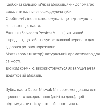
Карбонат кальцію: м'який абразив, який допомагає
видаляти наліт, не пошкоджуючи зуби.
Сорбітол/Гліцерин: зволожувачі, що підтримують
консистенцію пасти.
Екстракт Salvadora Persica (Місвак): активний
інгредієнт, що забезпечує всі ключові переваги для
здоров'я ротової порожнини.
М'ята (ароматизатор): натуральний ароматизатор для
свіжості.
Діоксид кремнію: використовується як загущувач та
додатковий абразив.
Зубна паста Dabur Miswak Mint рекомендована для
щоденного використання (двічі на день), щоб
підтримувати гігієну ротової порожнини та