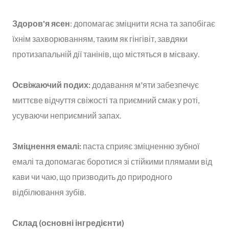
Здоров'я ясен
: допомагає зміцнити ясна та запобігає
їхнім захворюванням, таким як гінгівіт, завдяки
протизапальній дії танінів, що містяться в місваку.
Освіжаючий подих:
додавання м'яти забезпечує
миттєве відчуття свіжості та приємний смак у роті,
усуваючи неприємний запах.
Зміцнення емалі:
паста сприяє зміцненню зубної
емалі та допомагає боротися зі стійкими плямами від
кави чи чаю, що призводить до природного
відбілювання зубів.
Склад (основні інгредієнти)