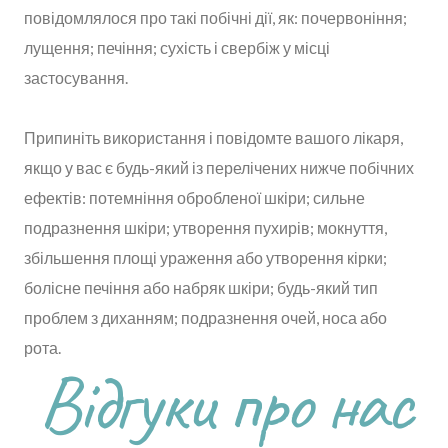
повідомлялося про такі побічні дії, як: почервоніння;
лущення; печіння; сухість і свербіж у місці
застосування.
Припиніть використання і повідомте вашого лікаря,
якщо у вас є будь-який із перелічених нижче побічних
ефектів: потемніння обробленої шкіри; сильне
подразнення шкіри; утворення пухирів; мокнуття,
збільшення площі ураження або утворення кірки;
болісне печіння або набряк шкіри; будь-який тип
проблем з диханням; подразнення очей, носа або
рота.
Відгуки про нас