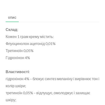
ОПИС
Склад
:
Кожен 1 грам крему містить:
Флуоцинолон ацетонід 0,01%
Третиноїн 0,05%
Гідрохінон 4%
Властивості
:
гідрохінон 4% – блокує синтез меланіну і вирівнює тон і
колір шкіри;
третиноїн 0,05% – відлущує, омолоджує і захищає
шкіру;