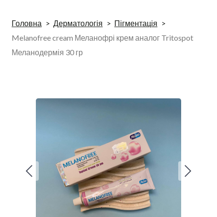
Головна
Дерматологія
Пігментація
Melanofree cream Меланофрі крем аналог Tritospot
Меланодермія 30 гр