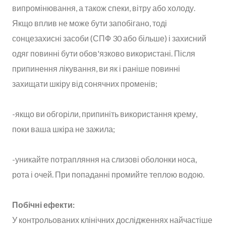
випромінювання, а також спеки, вітру або холоду.
Якщо вплив не може бути запобігано, тоді
сонцезахисні засоби (СПФ 30 або більше) і захисний
одяг повинні бути обов'язково використані. Після
припинення лікування, ви як і раніше повинні
захищати шкіру від сонячних променів;
-якщо ви обгоріли, припиніть використання крему,
поки ваша шкіра не зажила;
-уникайте потрапляння на слизові оболонки носа,
рота і очей. При попаданні промийте теплою водою.
Побічні ефекти:
У контрольованих клінічних дослідженнях найчастіше