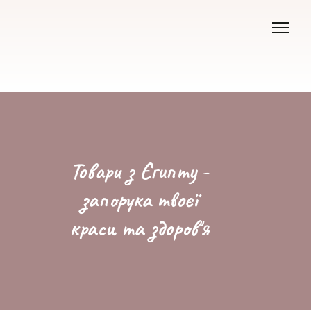
Товари з Єгипту -
запорука твоєї
краси та здоров'я