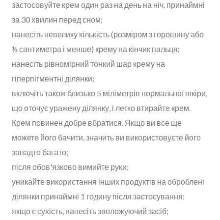
застосовуйте крем один раз на день на ніч, принаймні
за 30 хвилин перед сном;
нанесіть невелику кількість (розміром з горошину або
½ сантиметра і менше) крему на кінчик пальця;
нанесіть рівномірний тонкий шар крему на
гіперпігментні ділянки;
включіть також близько 5 міліметрів нормальної шкіри,
що оточує уражену ділянку, і легко втирайте крем.
Крем повинен добре вбратися. Якщо ви все ще
можете його бачити, значить ви використовуєте його
занадто багато;
після обов'язково вимийте руки;
уникайте використання інших продуктів на оброблені
ділянки принаймні 1 годину після застосування;
якщо є сухість, нанесіть зволожуючий засіб;