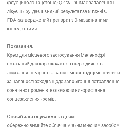
флуоцинолон ацетонід 0,01% – знімає запалення і
лікує шкіру, дає швидкий результат за 8 тижнів;
FDA-затверджений препарат з 3-ма активними
інгредієнтами.
Показання
:
Крем для місцевого застосування Меланофрі
показаний для короткочасного періодичного
лікування помірної та важкої
меланодермії
обличчя
за наявності заходів щодо запобігання потрапляння
сонячних променів, включаючи використання
сонцезахисних кремів.
Спосіб застосування та дози:
обережно вимийте обличчя м'яким миючим засобом;