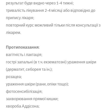
результат буде видно через 1-4 тижні;
тривалість лікування 2-4 місяці або відповідно до
припису лікаря;
повторний курс можливий тільки після консультації з
лікарем.
Протипоказання:
вагітність і лактація;
гострі запальні (в т.ч. екзематозні) ураження шкіри
(дерматит, себорея та ін.);
розацеа;
ураження шкіри (рани, опіки тощо);
фотосенсибілізація;
захворювання прямої кишки;
хвороба Аддісона;