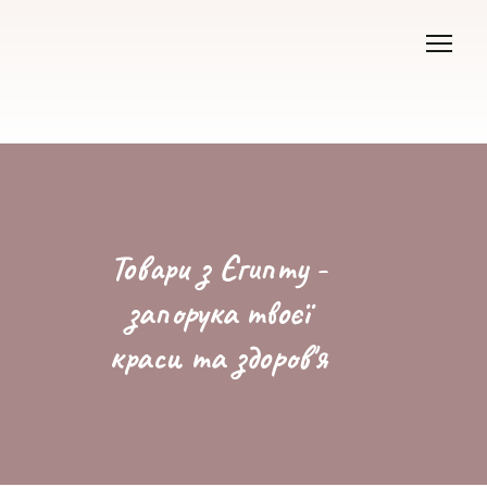
Товари з Єгипту -
запорука твоєї
краси та здоров'я