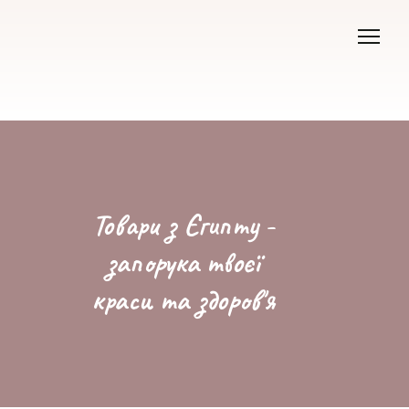
Товари з Єгипту -
запорука твоєї
краси та здоров'я