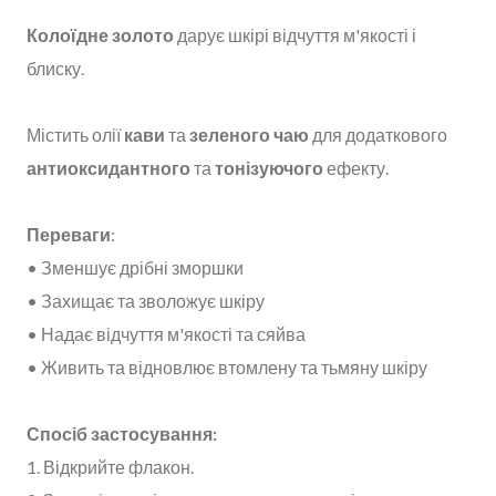
Колоїдне золото
дарує шкірі відчуття м'якості і
блиску.
Містить олії
кави
та
зеленого чаю
для додаткового
антиоксидантного
та
тонізуючого
ефекту.
Переваги
:
• Зменшує дрібні зморшки
• Захищає та зволожує шкіру
• Надає відчуття м'якості та сяйва
• Живить та відновлює втомлену та тьмяну шкіру
Спосіб застосування:
1. Відкрийте флакон.