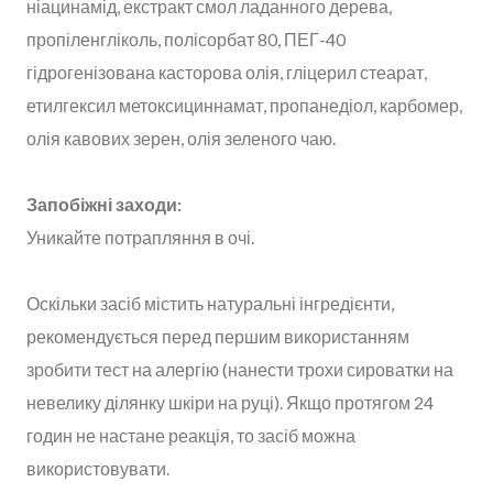
ніацинамід, екстракт смол ладанного дерева,
пропіленгліколь, полісорбат 80, ПЕГ-40
гідрогенізована касторова олія, гліцерил стеарат,
етилгексил метоксициннамат, пропанедіол, карбомер,
олія кавових зерен, олія зеленого чаю.
Запобіжні заходи:
Уникайте потрапляння в очі.
Оскільки засіб містить натуральні інгредієнти,
рекомендується перед першим використанням
зробити тест на алергію (нанести трохи сироватки на
невелику ділянку шкіри на руці). Якщо протягом 24
годин не настане реакція, то засіб можна
використовувати.