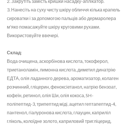
2. Закрутіть замість кришки насадку-аплікатор.
3. Нанесіть на суху чисту шкіру обличчя кілька крапель
сироватки і за допомогою пальців або дермаролера
м'яко помасажуйте шкіру круговими рухами.
Використовуйте ввечері.
Склад
:
Вода очищена, аскорбінова кислота, токоферол,
триетаноламін, лимонна кислота, диметил динатрію
ЕДТА, олія ладанного дерева, ароматизатор, колаген
розчинний, гліцерин, феноксіетанол, натрію бензоат,
кофеїн, ретинол, олія Ши, олія кокоса, SH-
поліпептид-3, трипептид міді, ацетил гептапептид-4,
пантенол, гіалуронова кислота, глауцин, каприліл
гліколь, колоїдне золото, каприловий тригліцерид,