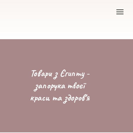
Товари з Єгипту -
запорука твоєї
краси та здоров'я