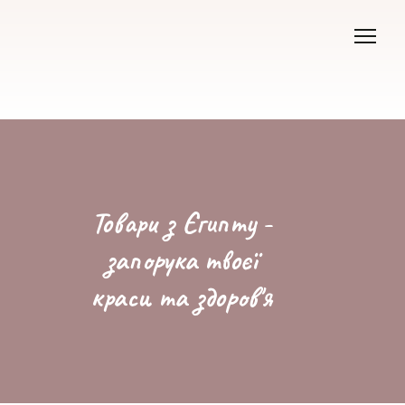
Товари з Єгипту -
запорука твоєї
краси та здоров'я