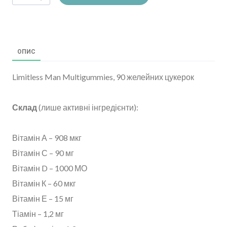
ОПИС
Limitless Man Multigummies, 90 желейних цукерок
Склад
(лише активні інгредієнти):
Вітамін А – 908 мкг
Вітамін С – 90 мг
Вітамін D – 1000 МО
Вітамін К – 60 мкг
Вітамін Е – 15 мг
Тіамін – 1,2 мг