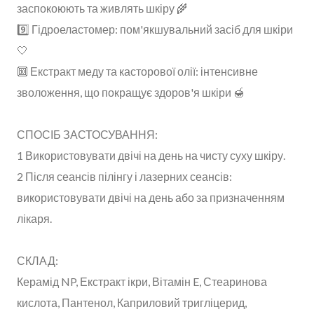
заспокоюють та живлять шкіру 🌾
9️⃣ Гідроеластомер: пом'якшувальний засіб для шкіри
🤍
🔟 Екстракт меду та касторової олії: інтенсивне
зволоження, що покращує здоров'я шкіри 🍯
СПОСІБ ЗАСТОСУВАННЯ:
1 Використовувати двічі на день на чисту суху шкіру.
2 Після сеансів пілінгу і лазерних сеансів:
використовувати двічі на день або за призначенням
лікаря.
СКЛАД:
Керамід NP, Екстракт ікри, Вітамін E, Стеаринова
кислота, Пантенол, Каприловий тригліцерид,