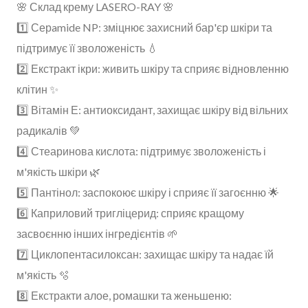
🌸 Склад крему LASERO-RAY 🌸
1️⃣ Серamide NP: зміцнює захисний бар'єр шкіри та
підтримує її зволоженість 💧
2️⃣ Екстракт ікри: живить шкіру та сприяє відновленню
клітин ✨
3️⃣ Вітамін Е: антиоксидант, захищає шкіру від вільних
радикалів 💚
4️⃣ Стеаринова кислота: підтримує зволоженість і
м'якість шкіри 🌿
5️⃣ Пантінол: заспокоює шкіру і сприяє її загоєнню 🌟
6️⃣ Каприловий тригліцерид: сприяє кращому
засвоєнню інших інгредієнтів 🌱
7️⃣ Циклопентасилоксан: захищає шкіру та надає їй
м'якість 🫧
8️⃣ Екстракти алое, ромашки та женьшеню: