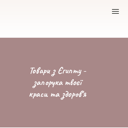
Товари з Єгипту -
запорука твоєї
краси та здоров'я