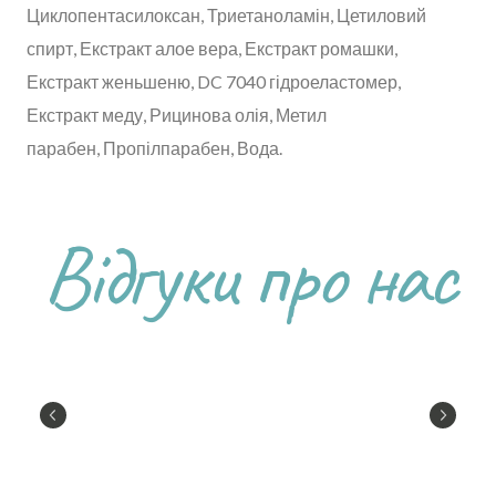
Циклопентасилоксан, Триетаноламін, Цетиловий
спирт, Екстракт алое вера, Екстракт ромашки,
Екстракт женьшеню, DC 7040 гідроеластомер,
Екстракт меду, Рицинова олія, ​​Метил
парабен, Пропілпарабен, Вода.
Відгуки про нас