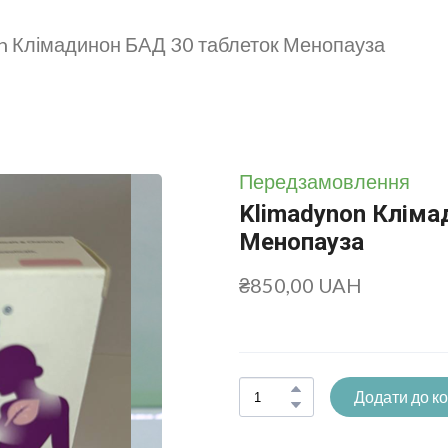
n Клімадинон БАД 30 таблеток Менопауза
Передзамовлення
Klimadynon Кліма
Менопауза
₴850,00 UAH
Додати до к