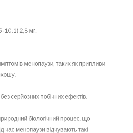
-10:1) 2,8 мг.
мптомів менопаузи, таких як припливи
кохошу.
без серйозних побічних ефектів.
 природний біологічний процес, що
ід час менопаузи відчувають такі