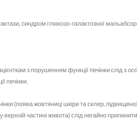
актази, синдром глюкозо-галактозної мальабсорб
цієнткам з порушенням функції печінки слід з о
ї печінки.
інки (поява жовтяниці шкіри та склер, підвищеної
 у верхній частині живота) слід негайно припини