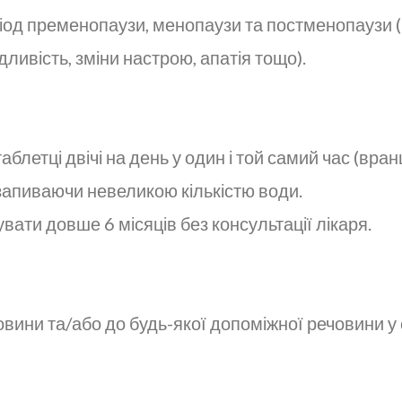
еріод пременопаузи, менопаузи та постменопаузи 
ивість, зміни настрою, апатія тощо).
летці двічі на день у один і той самий час (вранці
 запиваючи невеликою кількістю води.
ати довше 6 місяців без консультації лікаря.
овини та/або до будь-якої допоміжної речовини у 