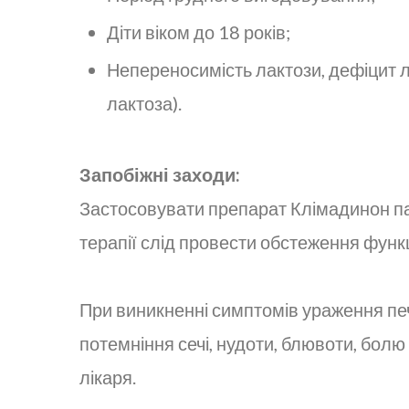
Діти віком до 18 років;
Непереносимість лактози, дефіцит л
лактоза).
Запобіжні заходи:
Застосовувати препарат Клімадинон па
терапії слід провести обстеження функці
При виникненні симптомів ураження печ
потемніння сечі, нудоти, блювоти, болю
лікаря.