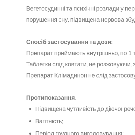
Вегетосудинні та психічні розлади у п
порушення сну, підвищена нервова збудл
Спосіб застосування та дози:
Препарат приймають внутрішньо, по 1 таб
Таблетки слід ковтати, не розжовуючи,
Препарат Клімадинон не слід застосовув
Протипоказання
:
Підвищена чутливість до діючої реч
Вагітність;
Період грудного вигодовування;