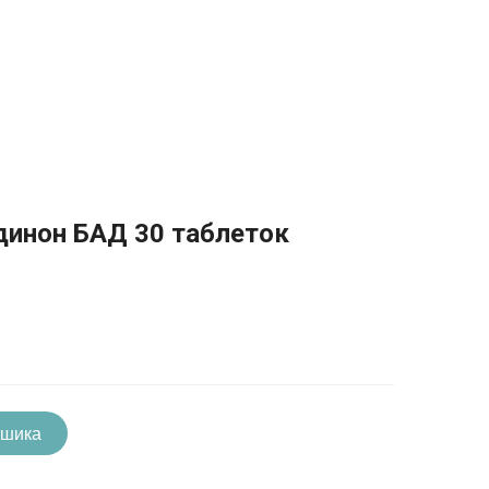
динон БАД 30 таблеток
ошика