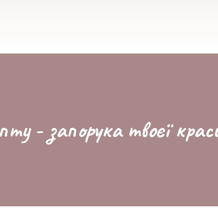
пту - запорука твоєї крас