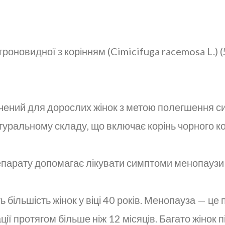
оновидної з корінням (Cimicifuga racemosa L.) (5
чений для дорослих жінок з метою полегшення си
атуральному складу, що включає корінь чорного 
парату допомагає лікувати симптоми менопаузи 
більшість жінок у віці 40 років. Менопауза — це
ії протягом більше ніж 12 місяців. Багато жінок п