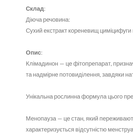
Склад
:
Діюча речовина:
Сухий екстракт кореневищ циміцифуги гр
Опис
:
Клімадинон — це фітопрепарат, призна
та надмірне потовиділення, завдяки н
Унікальна рослинна формула цього пре
Менопауза — це стан, який переживають 
характеризується відсутністю менструац