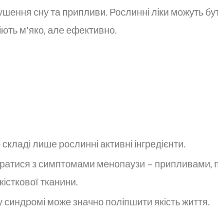
ушення сну та припливи. Рослинні ліки можуть б
іють м'яко, але ефективно.
 складі лише рослинні активні інгредієнти.
ратися з симптомами менопаузи – припливами, по
кісткової тканини.
синдромі може значно поліпшити якість життя.