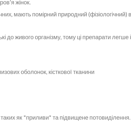
ов’я жінок.
тичних, мають помірний природний (фізіологічний) 
і до живого організму, тому ці препарати легше і
лизових оболонок, кісткової тканини
таких як "приливи" та підвищене потовиділення.