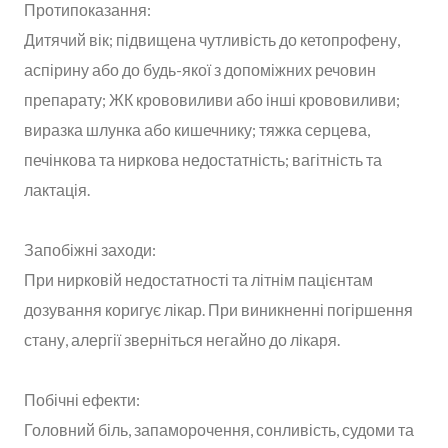
Протипоказання:
Дитячий вік; підвищена чутливість до кетопрофену,
аспірину або до будь-якої з допоміжних речовин
препарату; ЖК крововиливи або інші крововиливи;
виразка шлунка або кишечнику; тяжка серцева,
печінкова та ниркова недостатність; вагітність та
лактація.
Запобіжні заходи:
При нирковій недостатності та літнім пацієнтам
дозування коригує лікар. При виникненні погіршення
стану, алергії зверніться негайно до лікаря.
Побічні ефекти:
Головний біль, запаморочення, сонливість, судоми та