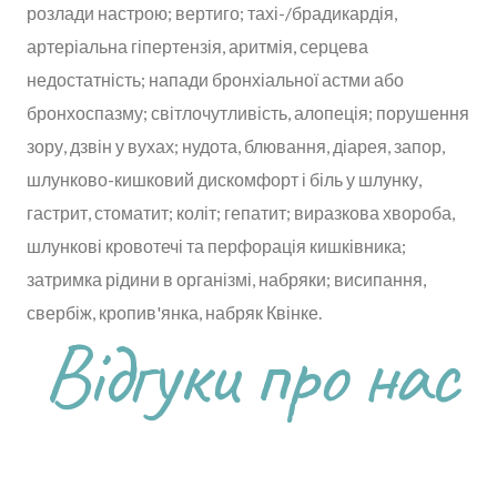
розлади настрою; вертиго; тахі-/брадикардія,
артеріальна гіпертензія, аритмія, серцева
недостатність; напади бронхіальної астми або
бронхоспазму; світлочутливість, алопеція; порушення
зору, дзвін у вухах; нудота, блювання, діарея, запор,
шлунково-кишковий дискомфорт і біль у шлунку,
гастрит, стоматит; коліт; гепатит; виразкова хвороба,
шлункові кровотечі та перфорація кишківника;
затримка рідини в організмі, набряки; висипання,
свербіж, кропив'янка, набряк Квінке.
Відгуки про нас