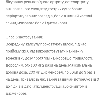
Лікування ревматоїдного артриту, остеоартриту,
анкілозивного спондиту, гострих суглобових і
періартикулярних розладів, болю в нижній частині
спини, м'язового болю і дисменореї.
Спосіб застосування:
Всередину, капсулу проковтують цілою, під час
прийому їжі. Слід використовувати найнижчу
ефективну дозу протягом найкоротшої тривалості.
Дорослим: 50-100 мг 2 рази на день. Максимальна
добова доза: 200 мг. Дисменорея: по 50 мг до 3 разів
на день. Тривалість лікування зазвичай потребує від 3
до 4 днів від початку менструації або симптомів
дисменореї.