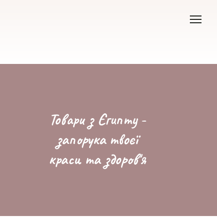
Товари з Єгипту -
запорука твоєї
краси та здоров'я