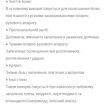
• Зняття болю:
В основному використовується для полегшення болю,
пов'язаного з різними захворюваннями опорно-
рухового апарату.
• Протизапальний засіб:
Допомагає зменшити запалення в уражених ділянках.
• Травми опорно-рухового апарату:
Забезпечує полегшення при розтягненнях,
розтягненнях і ударах.
• Артрит:
Знімає біль і запалення, пов'язані з артритом.
• Інші стани:
Також використовується при навколосуглобовому
запаленні плеча, тендиніті, перитендиніті та
епікондиліті (наприклад, тенісний лікоть).