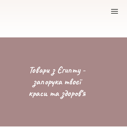
Товари з Єгипту -
запорука твоєї
краси та здоров'я