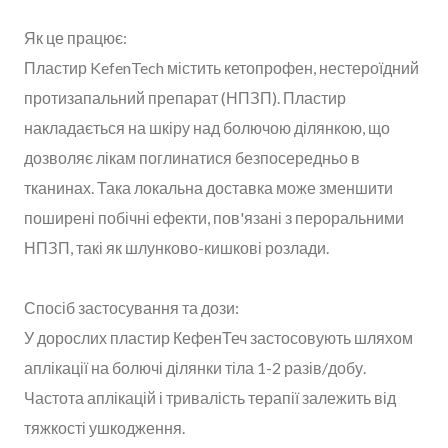
Як це працює:
Пластир KefenTech містить кетопрофен, нестероїдний
протизапальний препарат (НПЗП). Пластир
накладається на шкіру над болючою ділянкою, що
дозволяє лікам поглинатися безпосередньо в
тканинах. Така локальна доставка може зменшити
поширені побічні ефекти, пов'язані з пероральними
НПЗП, такі як шлунково-кишкові розлади.
Спосіб застосування та дози:
У дорослих пластир КефенТеч застосовують шляхом
аплікації на болючі ділянки тіла 1-2 разів/добу.
Частота аплікацій і тривалість терапії залежить від
тяжкості ушкодження.