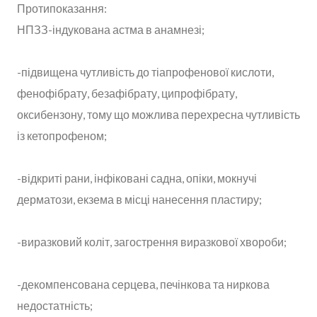
Протипоказання:
НПЗЗ-індукована астма в анамнезі;
-підвищена чутливість до тіапрофенової кислоти,
фенофібрату, безафібрату, ципрофібрату,
оксибензону, тому що можлива перехресна чутливість
із кетопрофеном;
-відкриті рани, інфіковані садна, опіки, мокнучі
дерматози, екзема в місці нанесення пластиру;
-виразковий коліт, загострення виразкової хвороби;
-декомпенсована серцева, печінкова та ниркова
недостатність;