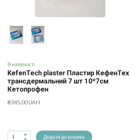
В наявності
KefenTech plaster Пластир КефенТех
трансдермальний 7 шт 10*7см
Кетопрофен
₴345,00 UAH
Додати до кошика