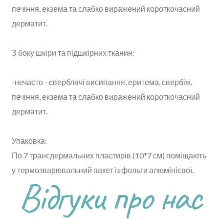
печіння, екзема та слабко виражений короткочасний
дерматит.
З боку шкіри та підшкірних тканин:
-нечасто - сверблячі висипання, еритема, свербіж,
печіння, екзема та слабко виражений короткочасний
дерматит.
Упаковка:
По 7 трансдермальних пластирів (10*7 см) поміщають
у термозварювальний пакет із фольги алюмінієвої.
Відгуки про нас