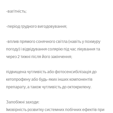
-вагітність;
-період грудного вигодовування;
-вплив прямого сонячного світла (навіть у похмуру
погоду) і відвідування солярію під час лікування та
через 2 тижні після його закінчення;
підвищена чутливість або фотосенсибілізація до
кетопрофену або будь-яких інших компонентів
препарату, а також чутливість до октокрилену.
Запобіжні заходи:
Імовірність розвитку системних побічних ефектів при