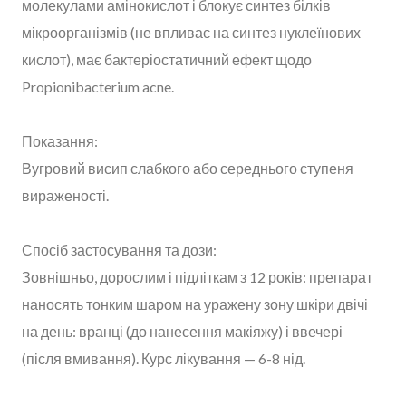
молекулами амінокислот і блокує синтез білків
мікроорганізмів (не впливає на синтез нуклеїнових
кислот), має бактеріостатичний ефект щодо
Propionibacterium acne.
Показання:
Вугровий висип слабкого або середнього ступеня
вираженості.
Спосіб застосування та дози:
Зовнішньо, дорослим і підліткам з 12 років: препарат
наносять тонким шаром на уражену зону шкіри двічі
на день: вранці (до нанесення макіяжу) і ввечері
(після вмивання). Курс лікування — 6-8 нід.