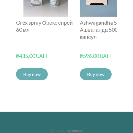
Orex spray Орекс спрей
Ashwagandha 500 mg
60 мл
Ашваганда 500 мг 30
капсул
₴435,00 UAH
₴596,00 UAH
Buy now
Buy now
Усі права захищені