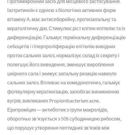
Протимікробний засіб для місцевого застосування.
Ізотретиноїн є однією з біологічно активних форм
вітаміну А, має антисеборейну, протизапальну та
кератолітичну дію. Стимулює ріст клітин епітелію та їх
диференціацію. Гальмує термінальну диференціацію
себоцитів і гіперпроліферацію епітелію вивідних
проток сальних залоз, нормалізує склад їх секрету і
полегшує його виведення, зменшує вироблення
шкірного сала і знижує запальну реакцію навколо
сальних залоз. Впливає на комедоногенез, гальмує
фолікулярну кератинізацію, запобігає виникненню
вугрів, викликаних Propionibacterium acne.
Еритроміцин — антибіотик з групи макролідів,
оборотньо зв'язується з 50S субодиницею рибосом,
що порушує утворення пептидних зв'язків між