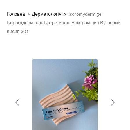
Головна
Дерматологія
Isoromyderm gel
Ізоромідерм гель Ізотретиноїн Еритроміцин Вугровий
висип 30 г