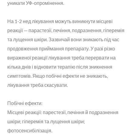
уникати УФ-опромінення.
На 1-2 нед лікування можуть виникнути місцеві
реакції — парастезії, печіння, подразнення, гіперемія
та лущення шкіри. Зазвичай вони зникають під час
продовження приймання препарату. У разі різко
вираженої реакції лікування треба перервати на
кілька днів і відновити терапію після зникнення
симптомів. Якщо побічні ефекти не зникають,
лікування треба скасувати.
Побічні ефекти:
Місцеві реакції: парестезії, печіння й подразнення
шкіри; гіперемія та лущення шкіри;
фотосенсибілізація.