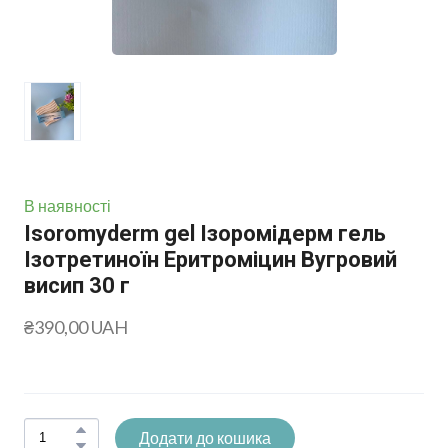
В наявності
Isoromyderm gel Ізоромідерм гель
Ізотретиноїн Еритроміцин Вугровий
висип 30 г
₴390,00 UAH
Додати до кошика