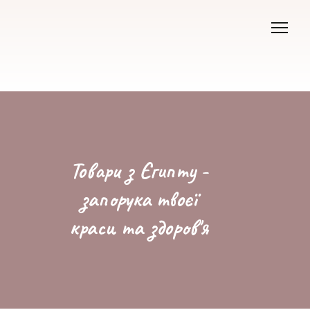
Товари з Єгипту -
запорука твоєї
краси та здоров'я