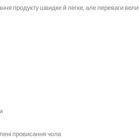
ння продукту швидке й легке, але переваги велич
и
влені провисання чола