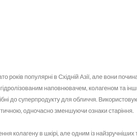
то років популярні в Східній Азії, але вони поч
ої гідролізованим наповнювачем, колагеном та ін
і до суперпродукту для обличчя. Використовуючи
стичною, одночасно зменшуючи ознаки старіння.
ення колагену в шкірі, але одним із найзручніши