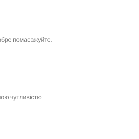
добре помасажуйте.
ною чутливістю