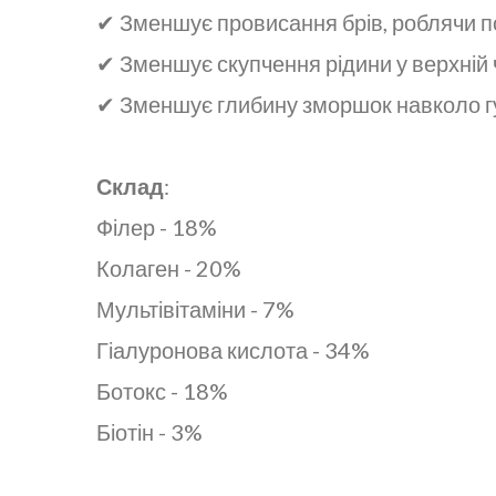
✔ Зменшує провисання брів, роблячи п
✔ Зменшує скупчення рідини у верхній 
✔ Зменшує глибину зморшок навколо г
Склад
:
Філер - 18%
Колаген - 20%
Мультівітаміни - 7%
Гіалуронова кислота - 34%
Ботокс - 18%
Біотін - 3%