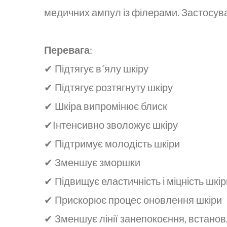
медичних ампул із філерами. Застосува
Перевага
:
✔ Підтягує в´ялу шкіру
✔ Підтягує розтягнуту шкіру
✔ Шкіра випромінює блиск
✔Інтенсивно зволожує шкіру
✔ Підтримує молодість шкіри
✔ Зменшує зморшки
✔ Підвищує еластичність і міцність шкір
✔ Прискорює процес оновлення шкіри
✔ Зменшує лінії занепокоєння, встано