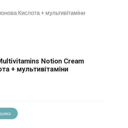
ронова Кислота + мультивітаміни
Multivitamins Notion Cream
ота + мультивітаміни
ошика