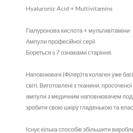
Hyaluronic Acid + Multivitamins
Гіалуронова кислота + мультивітаміни
Ампули професійної серії
Бореться з 7 ознаками старіння.
Наповнювачі (Філер)та колаген уже бага
світі. Виготовлені з тканини, просочен
ампули з медичним наповнювачем подібн
зробити свою шкіру гладенькою та ела
Існує кілька способів збільшити виробл