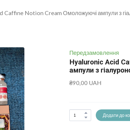
id Caffine Notion Cream Омоложуючі ампули з гі
Передзамовлення
Hyaluronic Acid C
ампули з гіалуро
₴90,00 UAH
Додати до к