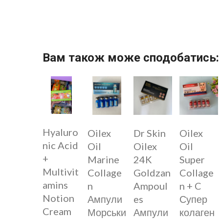
Вам також може сподобатись:
Hyaluro
Oilex
Dr Skin
Oilex
nic Acid
Oil
Oilex
Oil
+
Marine
24K
Super
Multivit
Collage
Goldzan
Collage
amins
n
Ampoul
n + C
Notion
Ампули
es
Супер
Cream
Морськи
Ампули
колаген