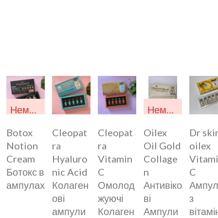
Немає у наявності
Немає у наявності
Botox
Cleopat
Cleopat
Oilex
Dr ski
Notion
ra
ra
Oil Gold
oilex
Cream
Hyaluro
Vitamin
Collage
Vitam
Ботокс в
nic Acid
C
n
C
ампулах
Колаген
Омолод
Антивіко
Ампу
ові
жуючі
ві
з
ампули
Колаген
Ампули
вітамі