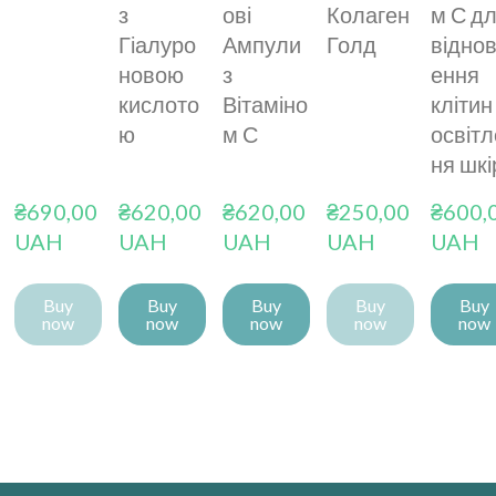
з
ові
Колаген
м С д
Гіалуро
Ампули
Голд
відно
новою
з
ення
кислото
Вітаміно
клітин 
ю
м С
освіт
ня шкі
₴690,00 
₴620,00 
₴620,00 
₴250,00 
₴600,0
UAH
UAH
UAH
UAH
UAH
Buy
Buy
Buy
Buy
Buy
now
now
now
now
now