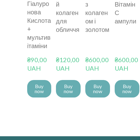
Гіалуро
й
з
Вітамін
нова
колаген
колаген
С
Кислота
для
ом і
ампули
+
обличчя
золотом
мультив
ітаміни
₴90,00 
₴120,00 
₴600,00 
₴600,00 
UAH
UAH
UAH
UAH
Buy
Buy
Buy
Buy
now
now
now
now