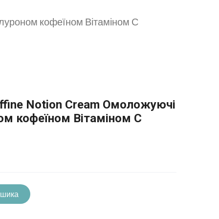
алуроном кофеїном Вітаміном С
affine Notion Cream Омоложуючі
ном кофеїном Вітаміном С
ошика