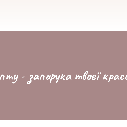
пту - запорука твоєї крас