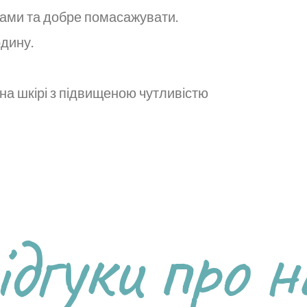
ухами та добре помасажувати.
одину.
на шкірі з підвищеною чутливістю
ідгуки про н